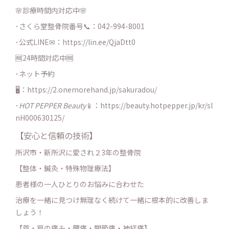
🌸診療時間内対応中🌸
･さくら堂整骨院番号📞：042-994-8001
･公式LINE✉：
https://lin.ee/QjaDtt0
🆓24時間対応中🆓
･ネット予約
🖥：https://2.onemorehand.jp/sakuradou/
･
HOT PEPPER Beauty
📱：https://beauty.hotpepper.jp/kr/sl
nH000630125/
【安心と信頼の技術】
所沢市・新所沢に愛され２3年の整骨院
【整体・鍼灸・特殊物理療法】
患者様の一人ひとりのお悩みに合わせた
治療を一緒に見つけ無理なく続けて一緒に根本的に改善しま
しょう！
【首・肩の痛み・腰痛・関節痛・神経痛】