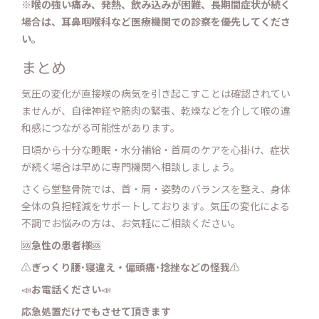
※喉の強い痛み、発熱、飲み込みが困難、長期間症状が続く
場合は、耳鼻咽喉科など医療機関での診察を優先してくださ
い。
まとめ
気圧の変化が直接喉の病気を引き起こすことは確認されてい
ませんが、自律神経や筋肉の緊張、乾燥などを介して喉の違
和感につながる可能性があります。
日頃から十分な睡眠・水分補給・首肩のケアを心掛け、症状
が続く場合は早めに専門機関へ相談しましょう。
さくら堂整骨院では、首・肩・姿勢のバランスを整え、身体
全体の負担軽減をサポートしております。気圧の変化による
不調でお悩みの方は、お気軽にご相談ください。
🆘
急性の患者様
🆘
⚠️
ぎっくり腰･寝違え・
偏頭痛･捻挫などの怪我
⚠️
📣
お電話ください
📣
応急処置だけでもさせて頂きます