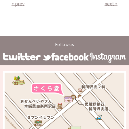
« prev
next »
Follow us