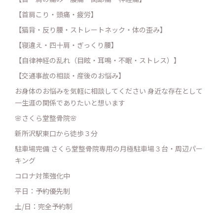
【首肩こり・頭痛・疲労】
【猫背・反り腰・ストレートネック・体の歪み】
【寝違え・四十肩・ぎっくり腰】
【自律神経の乱れ（目眩・耳鳴・不眠・ストレス）】
【交通事故の相談・産後のお悩み】
お身体のお悩みを気軽に相談してください 身近な存在として
一生涯の関係でありたいと想います
🌸さくら堂整骨院🌸
新所沢駅東口から徒歩３分
駐車場完備 さくら堂整骨院専用の月極駐車場３台・周辺パー
キング
コロナ対策強化中
平日：予約優先制
土/日：完全予約制