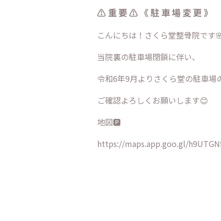
⚠️重要⚠️《駐車場変更》
こんにちは！さくら堂整骨院です
当院裏の駐車場閉鎖に伴い、
令和6年9月よりさくら堂の駐車場
ご確認よろしくお願いします😊
地図🅿️
https://maps.app.goo.gl/h9UTG