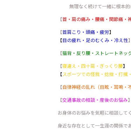
無理なく続けて一緒に根本的
【
首・肩の痛み・腰痛・関節痛・
【
首肩こり・頭痛・疲労
】
【
目の疲れ・足のむくみ・冷え性
【
猫背・反り腰・ストレートネッ
【
寝違え・四十肩・ぎっくり腰
】
【
スポーツでの怪我・捻挫・打撲
【
自律神経の乱れ（目眩・耳鳴・
【
交通事故の相談・産後のお悩み
お身体のお悩みを気軽に相談して
身近な存在として一生涯の関係で