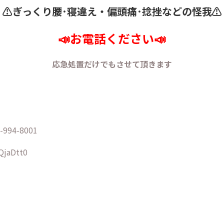
⚠️ぎっくり腰･寝違え・
偏頭痛･捻挫などの怪我⚠️
📣お電話ください📣
応急処置だけでもさせて頂きます
94-8001
/QjaDtt0