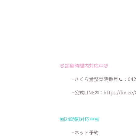
🌸診療時間内対応中🌸
･さくら堂整骨院番号📞：042-9
･公式LINE✉：
https://lin.ee
🆓24時間対応中🆓
･ネット予約