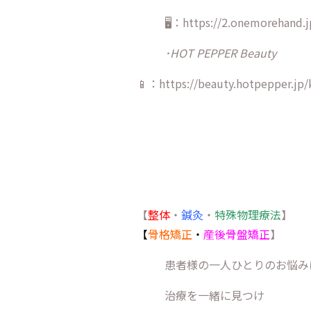
🖥：https://2.onemorehand.j
･HOT PEPPER Beauty
📱：https://beauty.hotpepper.jp/
【
整体
・
鍼灸
・
特殊物理療法
】
【
骨格矯正
・
産後骨盤矯正
】
患者様の一人ひとりのお悩み
治療を一緒に見つけ