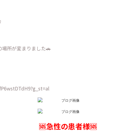

の場所が変まりました🚗
NfP6wstDTdH9?g_st=al
🆘急性の患者様🆘