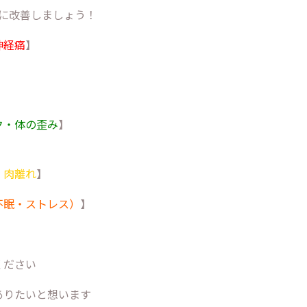
に改善しましょう！
神経痛
】
】
ク・体の歪み
】
・肉離れ
】
不眠・ストレス）
】
】
ください
ありたいと想います