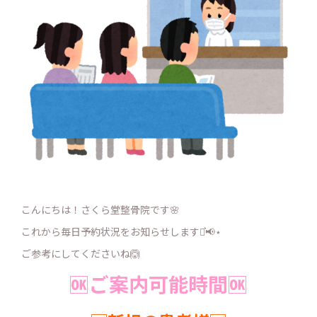
こんにちは！さくら堂整骨院です🌸
これから毎日予約状況をお知らせします⋆͛📢⋆
ご参考にしてくださいね🙆
🆗ご案内可能時間🆗