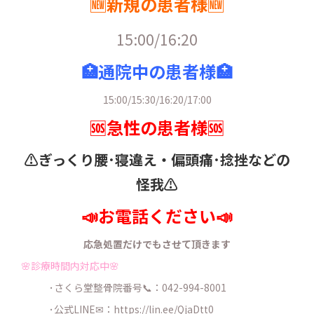
🆕新規の患者様🆕
15:00/16:20
🏥通院中の患者様🏥
15:00/15:30/16:20/17:00
🆘急性の患者様🆘
⚠️ぎっくり腰･寝違え・
偏頭痛･捻挫などの
怪我⚠️
📣お電話ください📣
応急処置だけでもさせて頂きます
🌸診療時間内対応中🌸
･さくら堂整骨院番号📞：042-994-8001
･公式LINE✉：
https://lin.ee/QjaDtt0