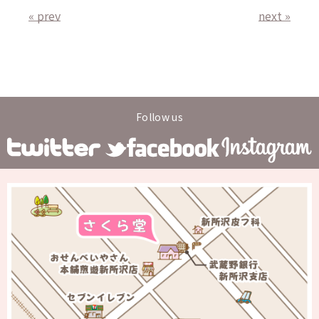
« prev
next »
Follow us