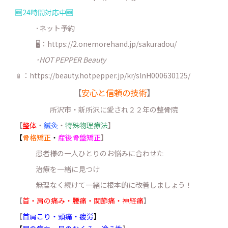
🆓24時間対応中🆓
･ネット予約
🖥：https://2.onemorehand.jp/sakuradou/
･HOT PEPPER Beauty
📱：https://beauty.hotpepper.jp/kr/slnH000630125/
【
安心と信頼の技術
】
所沢市・新所沢に愛され２２年の整骨院
【
整体
・
鍼灸
・
特殊物理療法
】
【
骨格矯正
・
産後骨盤矯正
】
患者様の一人ひとりのお悩みに合わせた
治療を一緒に見つけ
無理なく続けて一緒に根本的に改善しましょう！
【
首・肩の痛み・腰痛・関節痛・神経痛
】
【
首肩こり・頭痛・疲労
】