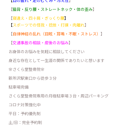
【
目の疲れ・足のむくみ・冷え性
】
【
猫背・反り腰・ストレートネック・体の歪み
】
【
寝違え・四十肩・ぎっくり腰
】
【
スポーツでの怪我・捻挫・打撲・肉離れ
】
【
自律神経の乱れ（目眩・耳鳴・不眠・ストレス）
】
【
交通事故の相談・産後のお悩み
】
お身体のお悩みを気軽に相談してください
身近な存在として一生涯の関係でありたいと想います
🌸さくら堂整骨院🌸
新所沢駅東口から徒歩３分
駐車場完備
さくら堂整骨院専用の月極駐車場３台・周辺パーキング
コロナ対策強化中
平日：予約優先制
土/日：完全予約制