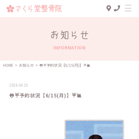
Top
お知らせ
診療メニュー
INFORMATION
交通事故治療
スタッフ一覧
HOME
>
お知らせ
>
🐸☔予約状況【6/15(月)】☔️🐌
患者様の声
2026.06.15
アクセス
🐸☔予約状況【6/15(月)】☔️🐌
お知らせ
ブログ