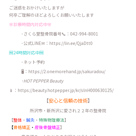
ご迷惑をおかけいたしますが
何卒ご理解のほどよろしくお願いいたします
🌸診療時間内対応中🌸
･さくら堂整骨院番号📞：042-994-8001
･公式LINE✉：
https://lin.ee/QjaDtt0
🆓24時間対応中🆓
･ネット予約
🖥：https://2.onemorehand.jp/sakuradou/
･HOT PEPPER Beauty
📱：https://beauty.hotpepper.jp/kr/slnH000630125/
【
安心と信頼の技術
】
所沢市・新所沢に愛され２２年の整骨院
【
整体
・
鍼灸
・
特殊物理療法
】
【
骨格矯正
・
産後骨盤矯正
】