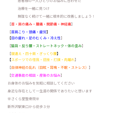
患者様の一人ひとりのお悩みに合わせた
治療を一緒に見つけ
無理なく続けて一緒に根本的に改善しましょう！
【
首・肩の痛み・腰痛・関節痛・神経痛
】
【
首肩こり・頭痛・疲労
】
【
目の疲れ・足のむくみ・冷え性
】
【
猫背・反り腰・ストレートネック・体の歪み
】
【
寝違え・四十肩・ぎっくり腰
】
【
スポーツでの怪我・捻挫・打撲・肉離れ
】
【
自律神経の乱れ（目眩・耳鳴・不眠・ストレス）
】
【
交通事故の相談・産後のお悩み
】
お身体のお悩みを気軽に相談してください
身近な存在として一生涯の関係でありたいと想います
🌸さくら堂整骨院🌸
新所沢駅東口から徒歩３分