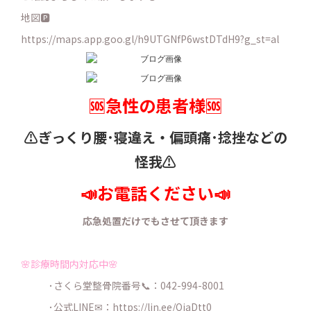
地図🅿️
https://maps.app.goo.gl/h9UTGNfP6wstDTdH9?g_st=al
🆘急性の患者様🆘
⚠️ぎっくり腰･寝違え・
偏頭痛･捻挫などの
怪我⚠️
📣お電話ください📣
応急処置だけでもさせて頂きます
🌸診療時間内対応中🌸
･さくら堂整骨院番号📞：042-994-8001
･公式LINE✉：
https://lin.ee/QjaDtt0