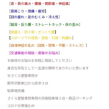
【
首・肩の痛み・腰痛・関節痛・神経痛
】
【
首肩こり・頭痛・疲労
】
【
目の疲れ・足のむくみ・冷え性
】
【
猫背・反り腰・ストレートネック・体の歪み
】
【
寝違え・四十肩・ぎっくり腰
】
【
スポーツでの怪我・捻挫・打撲・肉離れ
】
【
自律神経の乱れ（目眩・耳鳴・不眠・ストレス）
】
【
交通事故の相談・産後のお悩み
】
お身体のお悩みを気軽に相談してください
身近な存在として一生涯の関係でありたいと想います
🌸さくら堂整骨院🌸
新所沢駅東口から徒歩３分
駐車場完備
さくら堂整骨院専用の月極駐車場３台・周辺パーキング
コロナ対策強化中