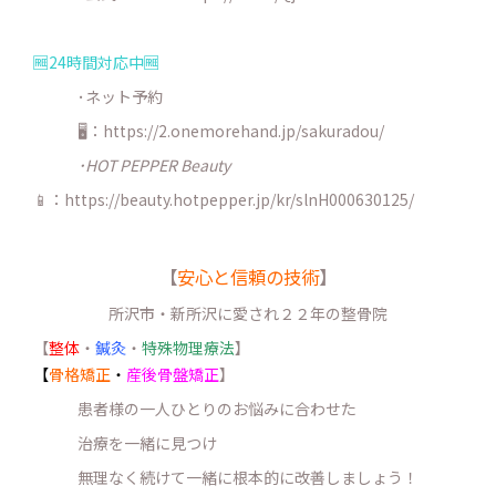
🆓24時間対応中🆓
･ネット予約
🖥：https://2.onemorehand.jp/sakuradou/
･HOT PEPPER Beauty
📱：https://beauty.hotpepper.jp/kr/slnH000630125/
【
安心と信頼の技術
】
所沢市・新所沢に愛され２２年の整骨院
【
整体
・
鍼灸
・
特殊物理療法
】
【
骨格矯正
・
産後骨盤矯正
】
患者様の一人ひとりのお悩みに合わせた
治療を一緒に見つけ
無理なく続けて一緒に根本的に改善しましょう！