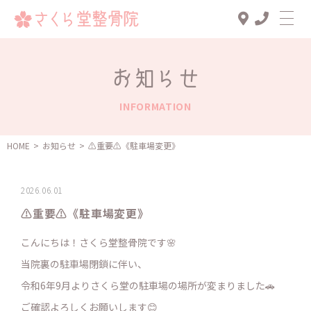
Top
お知らせ
診療メニュー
INFORMATION
交通事故治療
スタッフ一覧
HOME
>
お知らせ
>
⚠️重要⚠️《駐車場変更》
患者様の声
2026.06.01
アクセス
⚠️重要⚠️《駐車場変更》
お知らせ
こんにちは！さくら堂整骨院です🌸
ブログ
当院裏の駐車場閉鎖に伴い、
令和6年9月よりさくら堂の駐車場の場所が変まりました🚗
ご確認よろしくお願いします😊