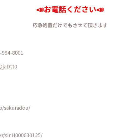
📣お電話ください📣
応急処置だけでもさせて頂きます
94-8001
/QjaDtt0
p/sakuradou/
kr/slnH000630125/