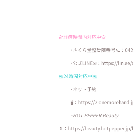
🌸診療時間内対応中🌸
･さくら堂整骨院番号📞：042-9
･公式LINE✉：
https://lin.ee
🆓24時間対応中🆓
･ネット予約
🖥：https://2.onemorehand.j
･HOT PEPPER Beauty
📱：https://beauty.hotpepper.jp/