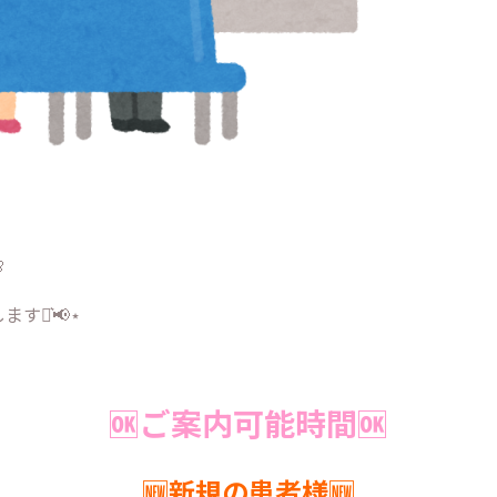

す⋆͛📢⋆
🆗ご案内可能時間🆗
🆕新規の患者様🆕