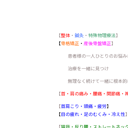
【
整体
・
鍼灸
・
特殊物理療法
】
【
骨格矯正
・
産後骨盤矯正
】
患者様の一人ひとりのお悩み
治療を一緒に見つけ
無理なく続けて一緒に根本的
【
首・肩の痛み・腰痛・関節痛・
【
首肩こり・頭痛・疲労
】
【
目の疲れ・足のむくみ・冷え性
【
猫背・反り腰・ストレートネッ