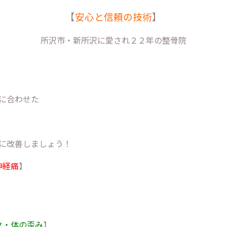
【
安心と信頼の技術
】
所沢市・新所沢に愛され２２年の整骨院
に合わせた
に改善しましょう！
神経痛
】
】
ク・体の歪み
】