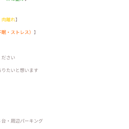
・肉離れ
】
不眠・ストレス）
】
】
ください
ありたいと想います
３台・周辺パーキング