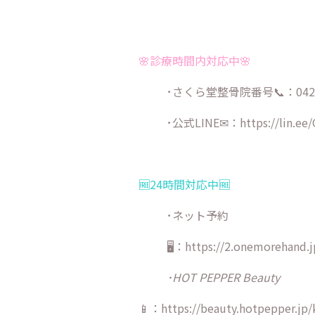
🌸診療時間内対応中🌸
･さくら堂整骨院番号📞：042-9
･公式LINE✉：
https://lin.ee
🆓24時間対応中🆓
･ネット予約
🖥：https://2.onemorehand.j
･HOT PEPPER Beauty
📱：https://beauty.hotpepper.jp/