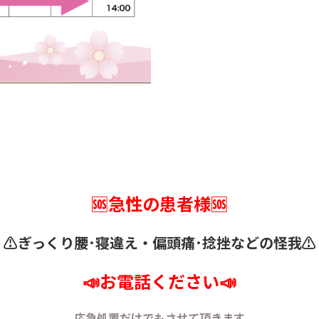
🆘急性の患者様🆘
⚠️ぎっくり腰･寝違え・
偏頭痛･捻挫などの怪我⚠️
📣お電話ください📣
応急処置だけでもさせて頂きます