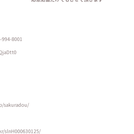
94-8001
/QjaDtt0
p/sakuradou/
kr/slnH000630125/