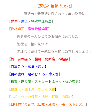
【
安心と信頼の技術
】
所沢市・新所沢に愛され２２年の整骨院
【
整体
・
鍼灸
・
特殊物理療法
】
【
骨格矯正
・
産後骨盤矯正
】
患者様の一人ひとりのお悩みに合わせた
治療を一緒に見つけ
無理なく続けて一緒に根本的に改善しましょう！
【
首・肩の痛み・腰痛・関節痛・神経痛
】
【
首肩こり・頭痛・疲労
】
【
目の疲れ・足のむくみ・冷え性
】
【
猫背・反り腰・ストレートネック・体の歪み
】
【
寝違え・四十肩・ぎっくり腰
】
【
スポーツでの怪我・捻挫・打撲・肉離れ
】
【
自律神経の乱れ（目眩・耳鳴・不眠・ストレス）
】