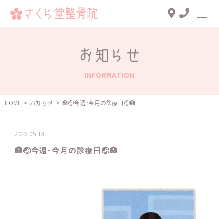
Top
お知らせ
診療メニュー
INFORMATION
交通事故治療
スタッフ一覧
HOME
>
お知らせ
>
🏥🤕今週･今月の診療日🤕🏥
患者様の声
2026.05.13
アクセス
🏥🤕今週･今月の診療日🤕🏥
お知らせ
ブログ