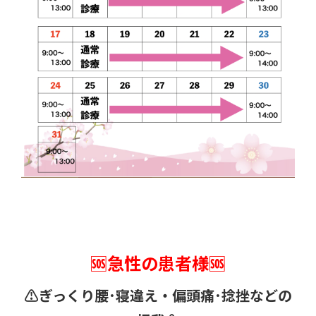
🆘急性の患者様🆘
⚠️ぎっくり腰･寝違え・
偏頭痛･捻挫などの