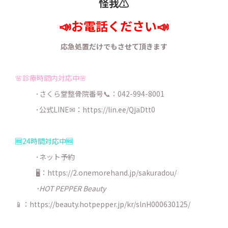
怪我⚠️
📣お電話ください📣
応急処置だけでもさせて頂きます
🌸診療時間内対応中🌸
･さくら堂整骨院番号📞：042-994-8001
･公式LINE✉：
https://lin.ee/QjaDtt0
🆓24時間対応中🆓
･ネット予約
🖥：https://2.onemorehand.jp/sakuradou/
･HOT PEPPER Beauty
📱：https://beauty.hotpepper.jp/kr/slnH000630125/