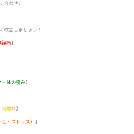
に合わせた
に改善しましょう！
神経痛
】
】
ク・体の歪み
】
・肉離れ
】
不眠・ストレス）
】