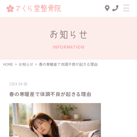
Top
お知らせ
診療メニュー
INFORMATION
交通事故治療
スタッフ一覧
HOME
>
お知らせ
>
春の寒暖差で体調不良が起きる理由
患者様の声
2026.04.08
アクセス
春の寒暖差で体調不良が起きる理由
お知らせ
ブログ