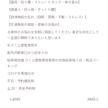
【猫背・反り腰・ストレートネック・体の歪み】
【寝違え・四十肩・ぎっくり腰】
【自律神経の乱れ（目眩・耳鳴・不眠・ストレス）】
【交通事故の相談・産後のお悩み】
お身体のお悩みを気軽に相談してください 身近な存在として
一生涯の関係でありたいと想います
🌸さくら堂整骨院🌸
新所沢駅東口から徒歩３分
駐車場完備 さくら堂整骨院専用の月極駐車場３台・周辺パー
キング
コロナ対策強化中
平日：予約優先制
土/日：完全予約制
« prev
next »