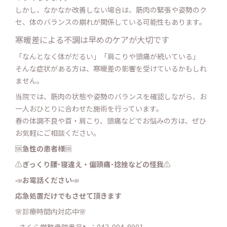
しかし、なかなか改善しない場合は、筋肉の緊張や姿勢のク
セ、体のバランスの崩れが関係している可能性もあります。
寒暖差による不調は早めのケアが大切です
「なんとなく体がだるい」「肩こりや頭痛が続いている」
そんな症状がある方は、寒暖差の影響を受けているかもしれ
ません。
当院では、筋肉の状態や姿勢のバランスを確認しながら、お
一人おひとりに合わせた施術を行っています。
春の体調不良や首・肩こり、頭痛などでお悩みの方は、ぜひ
お気軽にご相談ください。
🆘
急性の患者様
🆘
⚠️
ぎっくり腰･寝違え・
偏頭痛･捻挫などの怪我
⚠️
📣
お電話ください
📣
応急処置だけでもさせて頂きます
🌸診療時間内対応中🌸
･さくら堂整骨院番号📞：042-994-8001