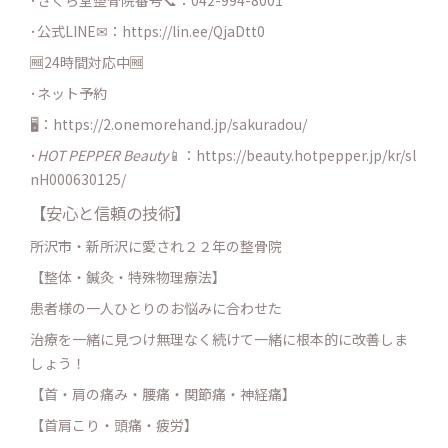
･公式LINE✉：
https://lin.ee/QjaDtt0
🆓24時間対応中🆓
･ネット予約
🖥：https://2.onemorehand.jp/sakuradou/
･
HOT PEPPER Beauty
📱：https://beauty.hotpepper.jp/kr/sl
nH000630125/
【安心と信頼の技術】
所沢市・新所沢に愛され２２年の整骨院
【整体・鍼灸・特殊物理療法】
患者様の一人ひとりのお悩みに合わせた
治療を一緒に見つけ無理なく続けて一緒に根本的に改善しま
しょう！
【首・肩の痛み・腰痛・関節痛・神経痛】
【首肩こり・頭痛・疲労】