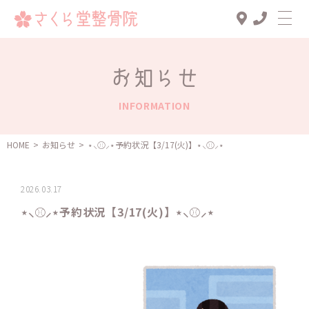
Top
お知らせ
診療メニュー
INFORMATION
交通事故治療
スタッフ一覧
HOME
>
お知らせ
>
⋆⸜⚾️⸝‍⋆予約状況【3/17(火)】⋆⸜⚾️⸝‍⋆
患者様の声
2026.03.17
アクセス
⋆⸜⚾️⸝‍⋆予約状況【3/17(火)】⋆⸜⚾️⸝‍⋆
お知らせ
ブログ