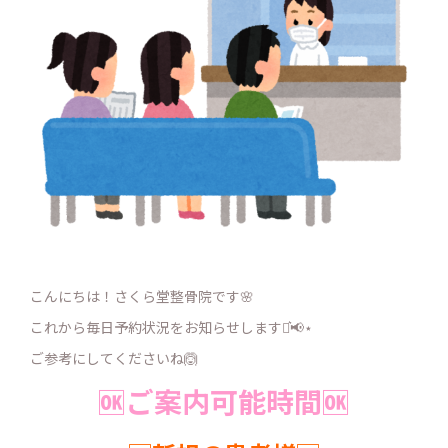
こんにちは！さくら堂整骨院です🌸
これから毎日予約状況をお知らせします⋆͛📢⋆
ご参考にしてくださいね🙆
🆗ご案内可能時間🆗