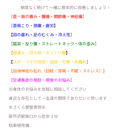
無理なく続けて一緒に根本的に改善しましょう！
【
首・肩の痛み・腰痛・関節痛・神経痛
】
【
首肩こり・頭痛・疲労
】
【
目の疲れ・足のむくみ・冷え性
】
【
猫背・反り腰・ストレートネック・体の歪み
】
【
寝違え・四十肩・ぎっくり腰
】
【
スポーツでの怪我・捻挫・打撲・肉離れ
】
【
自律神経の乱れ（目眩・耳鳴・不眠・ストレス）
】
【
交通事故の相談・産後のお悩み
】
お身体のお悩みを気軽に相談してください
身近な存在として一生涯の関係でありたいと想います
🌸さくら堂整骨院🌸
新所沢駅東口から徒歩３分
駐車場完備