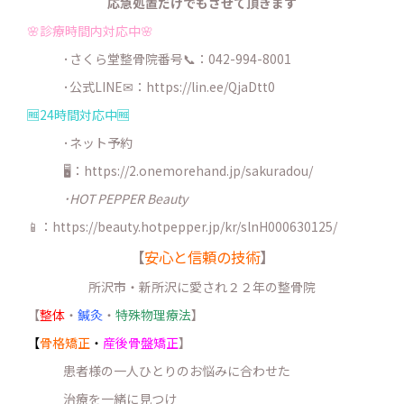
応急処置だけでもさせて頂きます
🌸診療時間内対応中🌸
･さくら堂整骨院番号📞：042-994-8001
･公式LINE✉：
https://lin.ee/QjaDtt0
🆓24時間対応中🆓
･ネット予約
🖥：https://2.onemorehand.jp/sakuradou/
･HOT PEPPER Beauty
📱：https://beauty.hotpepper.jp/kr/slnH000630125/
【
安心と信頼の技術
】
所沢市・新所沢に愛され２２年の整骨院
【
整体
・
鍼灸
・
特殊物理療法
】
【
骨格矯正
・
産後骨盤矯正
】
患者様の一人ひとりのお悩みに合わせた
治療を一緒に見つけ