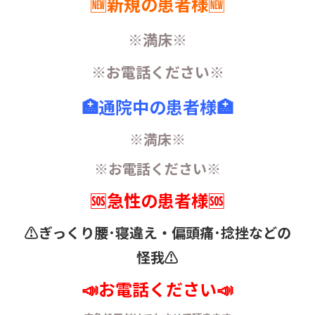
🆕新規の患者様🆕
※満床※
※お電話ください※
🏥通院中の患者様🏥
※満床※
※お電話ください※
🆘急性の患者様🆘
⚠️ぎっくり腰･寝違え・
偏頭痛･捻挫などの
怪我⚠️
📣お電話ください📣