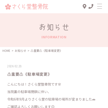
Top
お知らせ
診療メニュー
INFORMATION
交通事故治療
スタッフ一覧
HOME
>
お知らせ
>
⚠️重要⚠️《駐車場変更》
患者様の声
2026.02.28
アクセス
⚠️重要⚠️《駐車場変更》
お知らせ
こんにちは！さくら堂整骨院です🌸
ブログ
当院裏の駐車場閉鎖に伴い、
令和6年9月よりさくら堂の駐車場の場所が変まりました🚗
ご確認よろしくお願いします😊