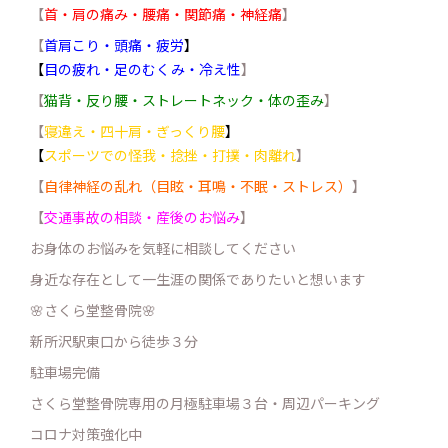
【
首・肩の痛み・腰痛・関節痛・神経痛
】
【
首肩こり・頭痛・疲労
】
【
目の疲れ・足のむくみ・冷え性
】
【
猫背・反り腰・ストレートネック・体の歪み
】
【
寝違え・四十肩・ぎっくり腰
】
【
スポーツでの怪我・捻挫・打撲・肉離れ
】
【
自律神経の乱れ（目眩・耳鳴・不眠・ストレス）
】
【
交通事故の相談・産後のお悩み
】
お身体のお悩みを気軽に相談してください
身近な存在として一生涯の関係でありたいと想います
🌸さくら堂整骨院🌸
新所沢駅東口から徒歩３分
駐車場完備
さくら堂整骨院専用の月極駐車場３台・周辺パーキング
コロナ対策強化中