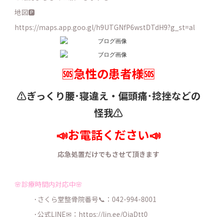
地図🅿️
https://maps.app.goo.gl/h9UTGNfP6wstDTdH9?g_st=al
🆘急性の患者様🆘
⚠️ぎっくり腰･寝違え・
偏頭痛･捻挫などの
怪我⚠️
📣お電話ください📣
応急処置だけでもさせて頂きます
🌸診療時間内対応中🌸
･さくら堂整骨院番号📞：042-994-8001
･公式LINE✉：
https://lin.ee/QjaDtt0