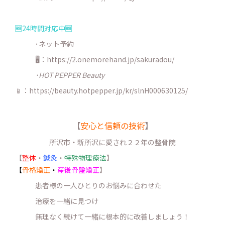
🆓24時間対応中🆓
･ネット予約
🖥：https://2.onemorehand.jp/sakuradou/
･HOT PEPPER Beauty
📱：https://beauty.hotpepper.jp/kr/slnH000630125/
【
安心と信頼の技術
】
所沢市・新所沢に愛され２２年の整骨院
【
整体
・
鍼灸
・
特殊物理療法
】
【
骨格矯正
・
産後骨盤矯正
】
患者様の一人ひとりのお悩みに合わせた
治療を一緒に見つけ
無理なく続けて一緒に根本的に改善しましょう！