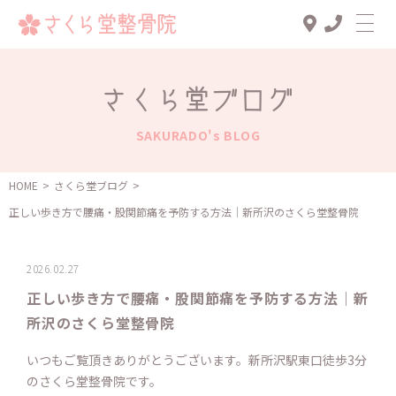
Top
さくら堂ブログ
診療メニュー
SAKURADO's BLOG
交通事故治療
スタッフ一覧
HOME
>
さくら堂ブログ
>
正しい歩き方で腰痛・股関節痛を予防する方法｜新所沢のさくら堂整骨院
患者様の声
アクセス
2026.02.27
お知らせ
正しい歩き方で腰痛・股関節痛を予防する方法｜新
所沢のさくら堂整骨院
ブログ
いつもご覧頂きありがとうございます。新所沢駅東口徒歩3分
のさくら堂整骨院です。