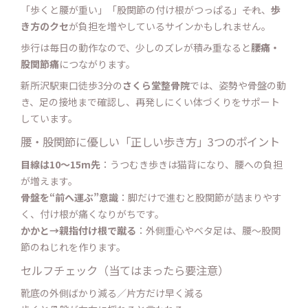
「歩くと腰が重い」「股関節の付け根がつっぱる」――それ、
歩
き方のクセ
が負担を増やしているサインかもしれません。
歩行は毎日の動作なので、少しのズレが積み重なると
腰痛・
股関節痛
につながります。
新所沢駅東口徒歩3分の
さくら堂整骨院
では、姿勢や骨盤の動
き、足の接地まで確認し、再発しにくい体づくりをサポート
しています。
腰・股関節に優しい「正しい歩き方」3つのポイント
目線は10〜15m先
：うつむき歩きは猫背になり、腰への負担
が増えます。
骨盤を“前へ運ぶ”意識
：脚だけで進むと股関節が詰まりやす
く、付け根が痛くなりがちです。
かかと→親指付け根で蹴る
：外側重心やベタ足は、腰〜股関
節のねじれを作ります。
セルフチェック（当てはまったら要注意）
靴底の外側ばかり減る／片方だけ早く減る