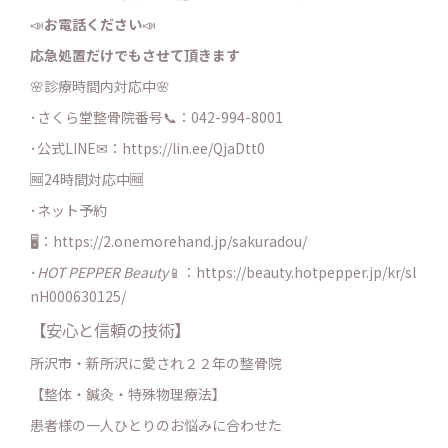
📣
お電話ください
📣
応急処置だけでもさせて頂きます
🌸診療時間内対応中🌸
･さくら堂整骨院番号📞：042-994-8001
･公式LINE✉：
https://lin.ee/QjaDtt0
🆓24時間対応中🆓
･ネット予約
🖥：https://2.onemorehand.jp/sakuradou/
･
HOT PEPPER Beauty
📱：https://beauty.hotpepper.jp/kr/sl
nH000630125/
【安心と信頼の技術】
所沢市・新所沢に愛され２２年の整骨院
【整体・鍼灸・特殊物理療法】
患者様の一人ひとりのお悩みに合わせた