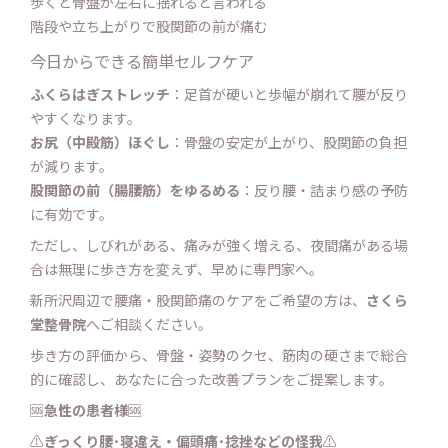
歩くと骨盤が左右に揺れると言われる
階段や立ち上がりで股関節の前が痛む
今日からできる簡単セルフケア
ふくらはぎストレッチ
：足首が硬いと歩幅が崩れて腰が反り
やすくなります。
お尻（中殿筋）ほぐし
：骨盤の安定が上がり、股関節の負担
が減ります。
股関節の前（腸腰筋）をゆるめる
：反り腰・詰まり感の予防
に有効です。
ただし、しびれがある、痛みが強く増える、夜間痛がある場
合は無理に歩き方を変えず、早めに専門家へ。
新所沢周辺で腰痛・股関節痛のケアをご希望の方は、
さくら
堂整骨院
へご相談ください。
歩き方の評価から、骨盤・姿勢のクセ、筋肉の硬さまで総合
的に確認し、あなたに合った改善プランをご提案します。
🆘
急性の患者様
🆘
⚠️
ぎっくり腰･寝違え・
偏頭痛･捻挫などの怪我
⚠️