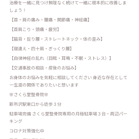
治療を一緒に見つけ無理なく続けて一緒に根本的に改善しま
しょう！
【首・肩の痛み・腰痛・関節痛・神経痛】
【首肩こり・頭痛・疲労】
【猫背・反り腰・ストレートネック・体の歪み】
【寝違え・四十肩・ぎっくり腰】
【自律神経の乱れ（目眩・耳鳴・不眠・ストレス）】
【交通事故の相談・産後のお悩み】
お身体のお悩みを気軽に相談してください 身近な存在として
一生涯の関係でありたいと想います
🌸さくら堂整骨院🌸
新所沢駅東口から徒歩３分
駐車場完備 さくら堂整骨院専用の月極駐車場３台・周辺パー
キング
コロナ対策強化中