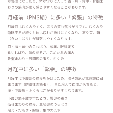
が優位になったり、体が守りに入って 首・肩・背中・骨盤ま
わりの筋肉が硬く感じやすくなることがあります。
月経前（PMS期）に多い「緊張」の特徴
月経前はむくみやすく、眠りの質も落ちがちです。むくみや
睡眠不足が続くと体は疲れが抜けにくくなり、 肩や首、顎
（食いしばり）が緊張しやすくなります。
首・肩・背中のこわばり、頭痛、眼精疲労
食いしばり、顎のだるさ、こめかみの痛み
骨盤まわり・股関節の張り、むくみ
月経中に多い「緊張」の特徴
月経中は下腹部の痛みをかばうため、腰やお尻が無意識に固
まります（防御性の緊張）。 また冷えで血流が落ちると、
腰・下腹部・ふくらはぎが張りやすくなります。
下腹部痛＋腰の重だるさ、臀部の張り
仙骨まわりの痛み、鼠径部のつっぱり
冷え・だるさ・眠気、集中力低下