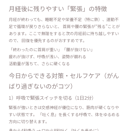
月経後に残りやすい「緊張」の特徴
月経が終わっても、睡眠不足や栄養不足（特に鉄）、運動不
足で循環が戻りきらないと、 首肩や腰の緊張が“残る”ことが
あります。ここで無理をすると次の月経前に持ち越しやすい
ので、 回復を優先するのがおすすめです。
「終わったのに首肩が重い」「腰が抜けない」
疲れが抜けず、呼吸が浅い、姿勢が崩れる
活動量が落ちて、さらに硬くなる
今日からできる対策・セルフケア（がん
ばり過ぎないのがコツ）
1）呼吸で緊張スイッチを切る（1日2分）
緊張が強いときは交感神経が優位になり、筋肉が硬くなりや
すい状態です。 「吐く息」を長くする呼吸で、体をゆるめる
方向に切り替えます。
鼻から4秒吸う → 口から8秒吐く（吐くを長めに）