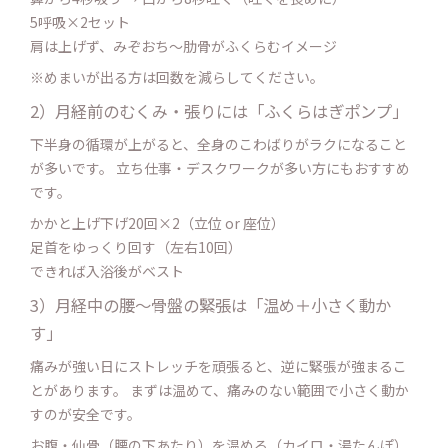
5呼吸×2セット
肩は上げず、みぞおち〜肋骨がふくらむイメージ
※めまいが出る方は回数を減らしてください。
2）月経前のむくみ・張りには「ふくらはぎポンプ」
下半身の循環が上がると、全身のこわばりがラクになること
が多いです。 立ち仕事・デスクワークが多い方にもおすすめ
です。
かかと上げ下げ20回×2（立位 or 座位）
足首をゆっくり回す（左右10回）
できれば入浴後がベスト
3）月経中の腰〜骨盤の緊張は「温め＋小さく動か
す」
痛みが強い日にストレッチを頑張ると、逆に緊張が強まるこ
とがあります。 まずは温めて、痛みのない範囲で小さく動か
すのが安全です。
お腹・仙骨（腰の下あたり）を温める（カイロ・湯たんぽ）