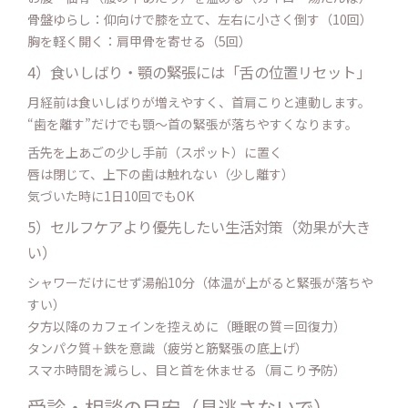
骨盤ゆらし：仰向けで膝を立て、左右に小さく倒す（10回）
胸を軽く開く：肩甲骨を寄せる（5回）
4）食いしばり・顎の緊張には「舌の位置リセット」
月経前は食いしばりが増えやすく、首肩こりと連動します。
“歯を離す”だけでも顎〜首の緊張が落ちやすくなります。
舌先を上あごの少し手前（スポット）に置く
唇は閉じて、上下の歯は触れない（少し離す）
気づいた時に1日10回でもOK
5）セルフケアより優先したい生活対策（効果が大き
い）
シャワーだけにせず湯船10分（体温が上がると緊張が落ちや
すい）
夕方以降のカフェインを控えめに（睡眠の質＝回復力）
タンパク質＋鉄を意識（疲労と筋緊張の底上げ）
スマホ時間を減らし、目と首を休ませる（肩こり予防）
受診・相談の目安（見逃さないで）