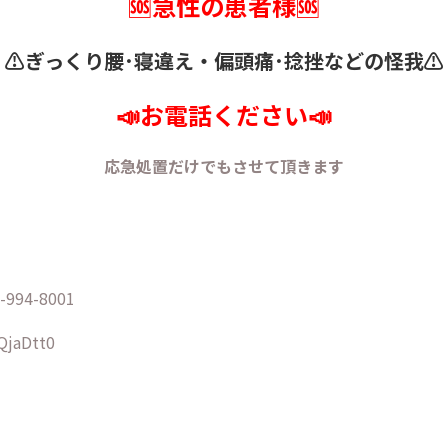
🆘急性の患者様🆘
⚠️ぎっくり腰･寝違え・
偏頭痛･捻挫などの怪我⚠️
📣お電話ください📣
応急処置だけでもさせて頂きます
94-8001
/QjaDtt0