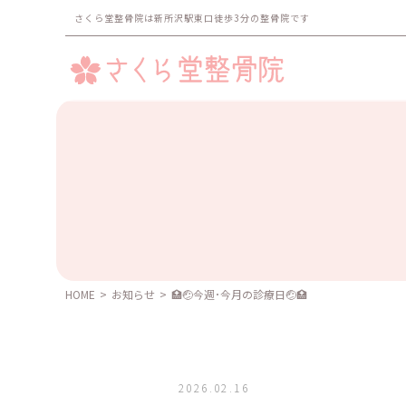
さくら堂整骨院は新所沢駅東口徒歩3分の整骨院です
HOME
>
お知らせ
>
🏥🤕今週･今月の診療日🤕🏥
2026.02.16