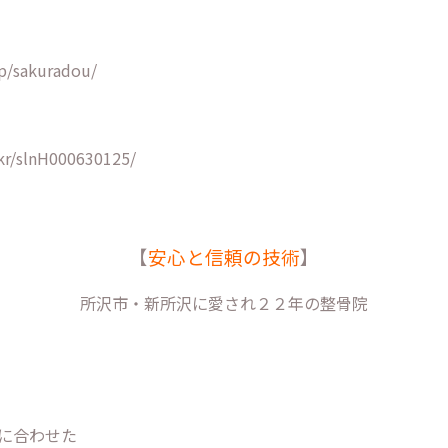
p/sakuradou/
kr/slnH000630125/
【
安心と信頼の技術
】
所沢市・新所沢に愛され２２年の整骨院
に合わせた