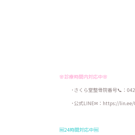
🌸診療時間内対応中🌸
･さくら堂整骨院番号📞：042-9
･公式LINE✉：
https://lin.ee
🆓24時間対応中🆓