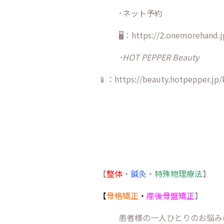
･ネット予約
🖥：https://2.onemorehand.j
･HOT PEPPER Beauty
📱：https://beauty.hotpepper.jp/
【
整体
・
鍼灸
・
特殊物理療法
】
【
骨格矯正
・
産後骨盤矯正
】
患者様の一人ひとりのお悩み