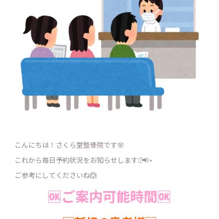
こんにちは！さくら堂整骨院です🌸
これから毎日予約状況をお知らせします⋆͛📢⋆
ご参考にしてくださいね🙆
🆗ご案内可能時間🆗