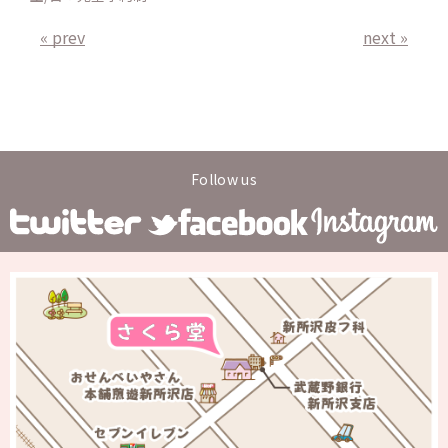
« prev
next »
Follow us