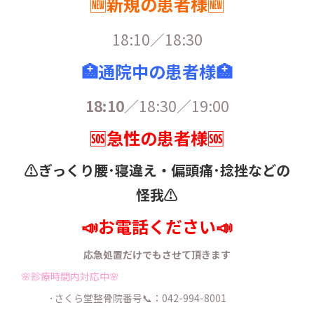
🆕新規の患者様🆕
18:10／18:30
🏥通院中の患者様🏥
18:10
／18:30／19:00
🆘急性の患者様🆘
⚠️ぎっくり腰･寝違え・
偏頭痛･捻挫などの
怪我⚠️
📣お電話ください📣
応急処置だけでもさせて頂きます
🌸診療時間内対応中🌸
･さくら堂整骨院番号📞：042-994-8001