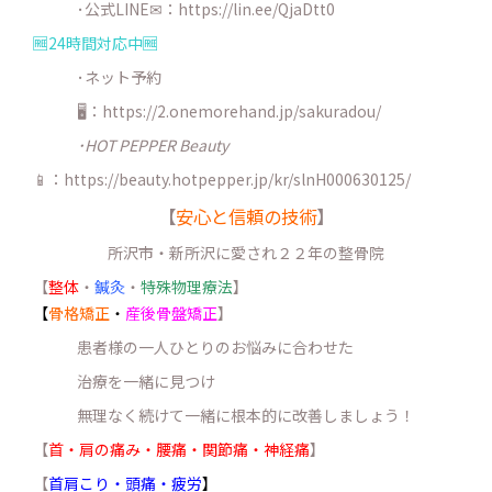
･公式LINE✉：
https://lin.ee/QjaDtt0
🆓24時間対応中🆓
･ネット予約
🖥：https://2.onemorehand.jp/sakuradou/
･HOT PEPPER Beauty
📱：https://beauty.hotpepper.jp/kr/slnH000630125/
【
安心と信頼の技術
】
所沢市・新所沢に愛され２２年の整骨院
【
整体
・
鍼灸
・
特殊物理療法
】
【
骨格矯正
・
産後骨盤矯正
】
患者様の一人ひとりのお悩みに合わせた
治療を一緒に見つけ
無理なく続けて一緒に根本的に改善しましょう！
【
首・肩の痛み・腰痛・関節痛・神経痛
】
【
首肩こり・頭痛・疲労
】