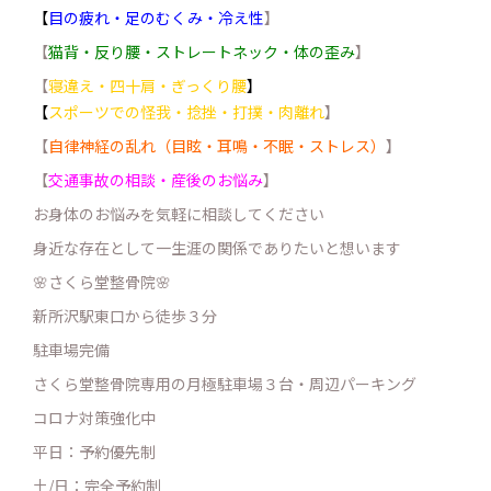
【
目の疲れ・足のむくみ・冷え性
】
【
猫背・反り腰・ストレートネック・体の歪み
】
【
寝違え・四十肩・ぎっくり腰
】
【
スポーツでの怪我・捻挫・打撲・肉離れ
】
【
自律神経の乱れ（目眩・耳鳴・不眠・ストレス）
】
【
交通事故の相談・産後のお悩み
】
お身体のお悩みを気軽に相談してください
身近な存在として一生涯の関係でありたいと想います
🌸さくら堂整骨院🌸
新所沢駅東口から徒歩３分
駐車場完備
さくら堂整骨院専用の月極駐車場３台・周辺パーキング
コロナ対策強化中
平日：予約優先制
土/日：完全予約制