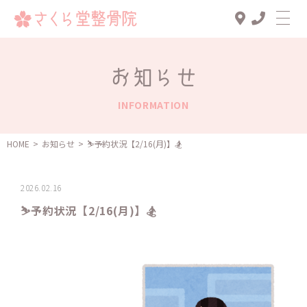
Top
お知らせ
診療メニュー
INFORMATION
交通事故治療
スタッフ一覧
HOME
>
お知らせ
>
⛷️予約状況【2/16(月)】🏂
患者様の声
2026.02.16
アクセス
⛷️予約状況【2/16(月)】🏂
お知らせ
ブログ