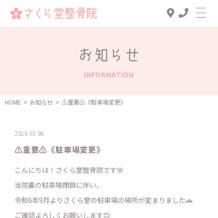
Top
お知らせ
診療メニュー
INFORMATION
交通事故治療
スタッフ一覧
HOME
>
お知らせ
>
⚠️重要⚠️《駐車場変更》
患者様の声
2026.02.06
アクセス
⚠️重要⚠️《駐車場変更》
お知らせ
こんにちは！さくら堂整骨院です🌸
ブログ
当院裏の駐車場閉鎖に伴い、
令和6年9月よりさくら堂の駐車場の場所が変まりました🚗
ご確認よろしくお願いします😊