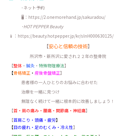
･ネット予約
🖥：https://2.onemorehand.jp/sakuradou/
･HOT PEPPER Beauty
📱：https://beauty.hotpepper.jp/kr/slnH000630125/
【
安心と信頼の技術
】
所沢市・新所沢に愛され２２年の整骨院
【
整体
・
鍼灸
・
特殊物理療法
】
【
骨格矯正
・
産後骨盤矯正
】
患者様の一人ひとりのお悩みに合わせた
治療を一緒に見つけ
無理なく続けて一緒に根本的に改善しましょう！
【
首・肩の痛み・腰痛・関節痛・神経痛
】
【
首肩こり・頭痛・疲労
】
【
目の疲れ・足のむくみ・冷え性
】