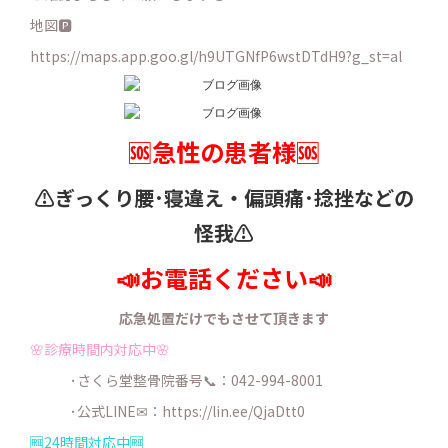
地図🅿️
https://maps.app.goo.gl/h9UTGNfP6wstDTdH9?g_st=al
🆘急性の患者様🆘
⚠️ぎっくり腰･寝違え・
偏頭痛･捻挫などの
怪我⚠️
📣お電話ください📣
応急処置だけでもさせて頂きます
🌸診療時間内対応中🌸
･さくら堂整骨院番号📞：042-994-8001
･公式LINE✉：
https://lin.ee/QjaDtt0
🆓24時間対応中🆓