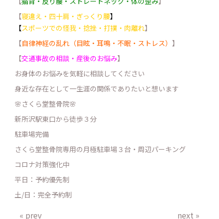
【
猫背・反り腰・ストレートネック・体の歪み
】
【
寝違え・四十肩・ぎっくり腰
】
【
スポーツでの怪我・捻挫・打撲・肉離れ
】
【
自律神経の乱れ（目眩・耳鳴・不眠・ストレス）
】
【
交通事故の相談・産後のお悩み
】
お身体のお悩みを気軽に相談してください
身近な存在として一生涯の関係でありたいと想います
🌸さくら堂整骨院🌸
新所沢駅東口から徒歩３分
駐車場完備
さくら堂整骨院専用の月極駐車場３台・周辺パーキング
コロナ対策強化中
平日：予約優先制
土/日：完全予約制
« prev
next »