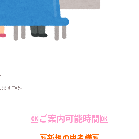

す⋆͛📢⋆
🆗ご案内可能時間🆗
🆕新規の患者様🆕