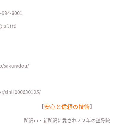
94-8001
/QjaDtt0
p/sakuradou/
kr/slnH000630125/
【
安心と信頼の技術
】
所沢市・新所沢に愛され２２年の整骨院