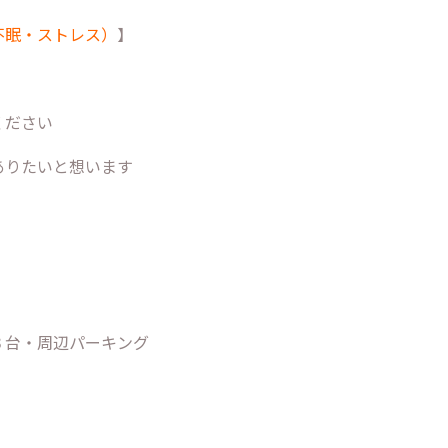
不眠・ストレス）
】
】
ください
ありたいと想います
３台・周辺パーキング