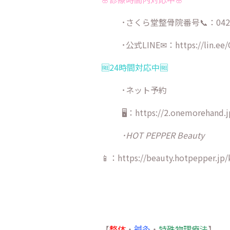
･さくら堂整骨院番号📞：042-9
･公式LINE✉：
https://lin.ee
🆓24時間対応中🆓
･ネット予約
🖥：https://2.onemorehand.j
･HOT PEPPER Beauty
📱：https://beauty.hotpepper.jp/
【
整体
・
鍼灸
・
特殊物理療法
】