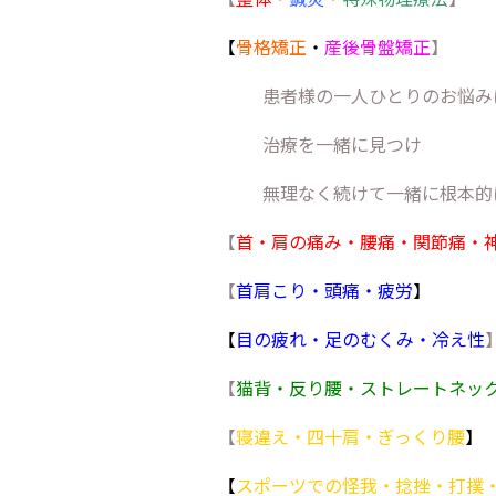
【
骨格矯正
・
産後骨盤矯正
】
患者様の一人ひとりのお悩み
治療を一緒に見つけ
無理なく続けて一緒に根本的
【
首・肩の痛み・腰痛・関節痛・
【
首肩こり・頭痛・疲労
】
【
目の疲れ・足のむくみ・冷え性
【
猫背・反り腰・ストレートネッ
【
寝違え・四十肩・ぎっくり腰
】
【
スポーツでの怪我・捻挫・打撲