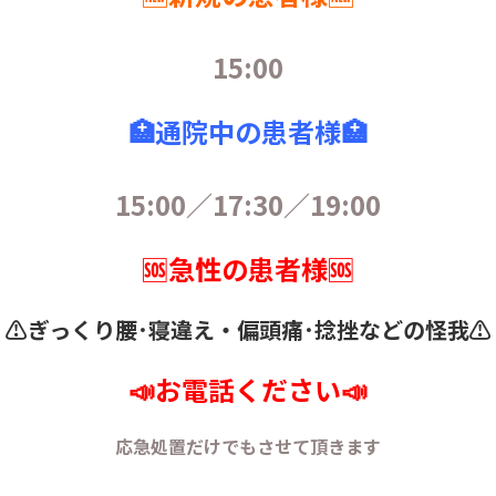
15:00
🏥通院中の患者様🏥
15:00／17:30／19:00
🆘急性の患者様🆘
⚠️ぎっくり腰･寝違え・
偏頭痛･捻挫などの怪我⚠️
📣お電話ください📣
応急処置だけでもさせて頂きます