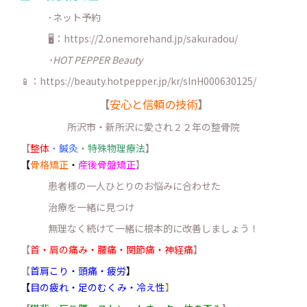
･ネット予約
🖥：https://2.onemorehand.jp/sakuradou/
･HOT PEPPER Beauty
📱：https://beauty.hotpepper.jp/kr/slnH000630125/
【
安心と信頼の技術
】
所沢市・新所沢に愛され２２年の整骨院
【
整体
・
鍼灸
・
特殊物理療法
】
【
骨格矯正
・
産後骨盤矯正
】
患者様の一人ひとりのお悩みに合わせた
治療を一緒に見つけ
無理なく続けて一緒に根本的に改善しましょう！
【
首・肩の痛み・腰痛・関節痛・神経痛
】
【
首肩こり・頭痛・疲労
】
【
目の疲れ・足のむくみ・冷え性
】