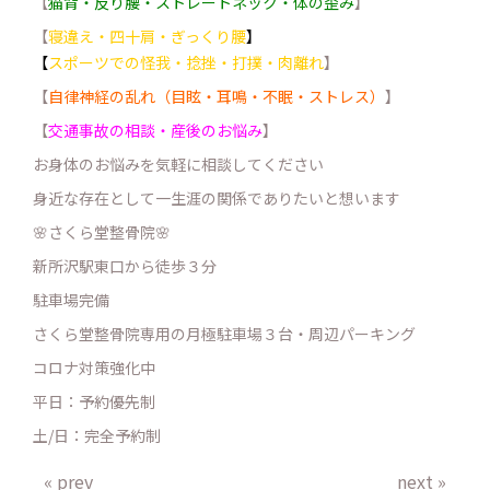
【
猫背・反り腰・ストレートネック・体の歪み
】
【
寝違え・四十肩・ぎっくり腰
】
【
スポーツでの怪我・捻挫・打撲・肉離れ
】
【
自律神経の乱れ（目眩・耳鳴・不眠・ストレス）
】
【
交通事故の相談・産後のお悩み
】
お身体のお悩みを気軽に相談してください
身近な存在として一生涯の関係でありたいと想います
🌸さくら堂整骨院🌸
新所沢駅東口から徒歩３分
駐車場完備
さくら堂整骨院専用の月極駐車場３台・周辺パーキング
コロナ対策強化中
平日：予約優先制
土/日：完全予約制
« prev
next »