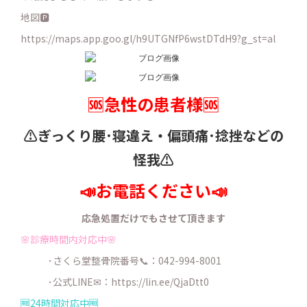
地図🅿️
https://maps.app.goo.gl/h9UTGNfP6wstDTdH9?g_st=al
🆘急性の患者様🆘
⚠️ぎっくり腰･寝違え・
偏頭痛･捻挫などの
怪我⚠️
📣お電話ください📣
応急処置だけでもさせて頂きます
🌸診療時間内対応中🌸
･さくら堂整骨院番号📞：042-994-8001
･公式LINE✉：
https://lin.ee/QjaDtt0
🆓24時間対応中🆓