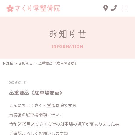
Top
お知らせ
診療メニュー
INFORMATION
交通事故治療
スタッフ一覧
HOME
>
お知らせ
>
⚠️重要⚠️《駐車場変更》
患者様の声
2026.01.31
アクセス
⚠️重要⚠️《駐車場変更》
お知らせ
こんにちは！さくら堂整骨院です🌸
ブログ
当院裏の駐車場閉鎖に伴い、
令和6年9月よりさくら堂の駐車場の場所が変まりました🚗
ご確認よろしくお願いします😊