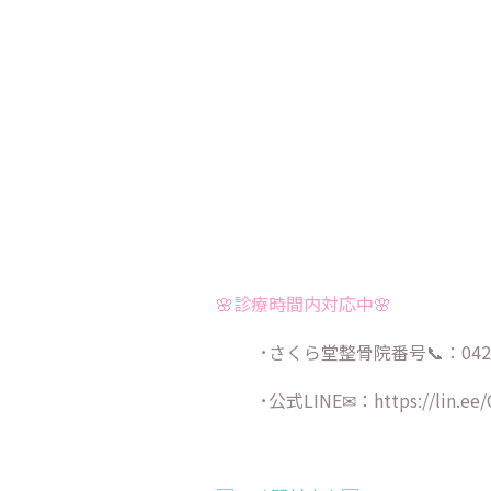
🌸診療時間内対応中🌸
･さくら堂整骨院番号📞：042-9
･公式LINE✉：
https://lin.ee