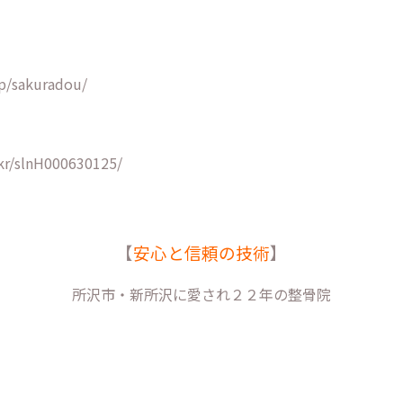
p/sakuradou/
kr/slnH000630125/
【
安心と信頼の技術
】
所沢市・新所沢に愛され２２年の整骨院