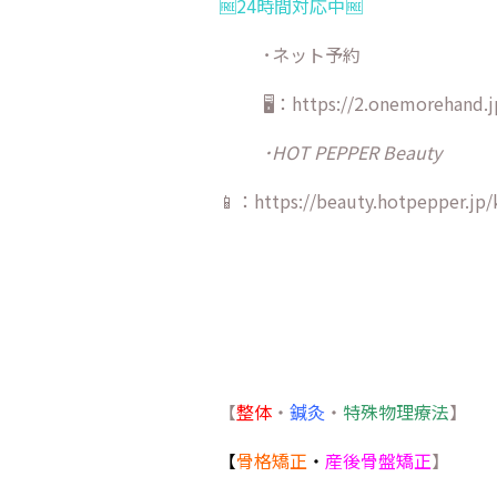
🆓24時間対応中🆓
･ネット予約
🖥：https://2.onemorehand.j
･HOT PEPPER Beauty
📱：https://beauty.hotpepper.jp/
【
整体
・
鍼灸
・
特殊物理療法
】
【
骨格矯正
・
産後骨盤矯正
】