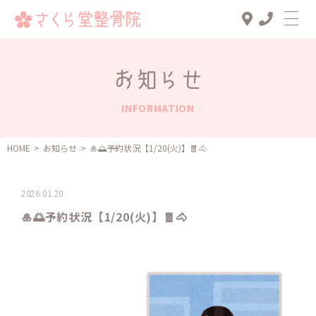
Top
お知らせ
診療メニュー
INFORMATION
交通事故治療
スタッフ一覧
HOME
>
お知らせ
>
🎍🌅予約状況【1/20(火)】️️️🧧🐴
患者様の声
2026.01.20
アクセス
🎍🌅予約状況【1/20(火)】️️️🧧🐴
お知らせ
ブログ