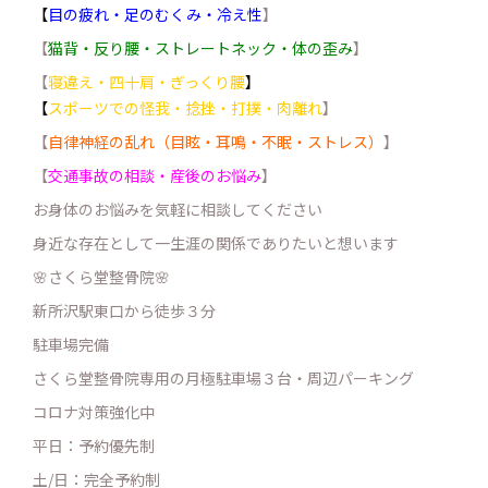
【
目の疲れ・足のむくみ・冷え性
】
【
猫背・反り腰・ストレートネック・体の歪み
】
【
寝違え・四十肩・ぎっくり腰
】
【
スポーツでの怪我・捻挫・打撲・肉離れ
】
【
自律神経の乱れ（目眩・耳鳴・不眠・ストレス）
】
【
交通事故の相談・産後のお悩み
】
お身体のお悩みを気軽に相談してください
身近な存在として一生涯の関係でありたいと想います
🌸さくら堂整骨院🌸
新所沢駅東口から徒歩３分
駐車場完備
さくら堂整骨院専用の月極駐車場３台・周辺パーキング
コロナ対策強化中
平日：予約優先制
土/日：完全予約制