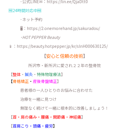
･公式LINE✉：
https://lin.ee/QjaDtt0
🆓24時間対応中🆓
･ネット予約
🖥：https://2.onemorehand.jp/sakuradou/
･HOT PEPPER Beauty
📱：https://beauty.hotpepper.jp/kr/slnH000630125/
【
安心と信頼の技術
】
所沢市・新所沢に愛され２２年の整骨院
【
整体
・
鍼灸
・
特殊物理療法
】
【
骨格矯正
・
産後骨盤矯正
】
患者様の一人ひとりのお悩みに合わせた
治療を一緒に見つけ
無理なく続けて一緒に根本的に改善しましょう！
【
首・肩の痛み・腰痛・関節痛・神経痛
】
【
首肩こり・頭痛・疲労
】