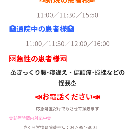
11:00／11:30／15:50
🏥通院中の患者様🏥
11:00／11:30／12:00／16:00
🆘急性の患者様🆘
⚠️ぎっくり腰･寝違え・
偏頭痛･捻挫などの
怪我⚠️
📣お電話ください📣
応急処置だけでもさせて頂きます
🌸診療時間内対応中🌸
･さくら堂整骨院番号📞：042-994-8001