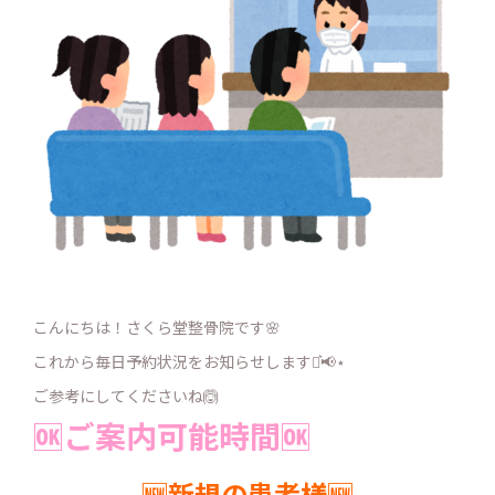
こんにちは！さくら堂整骨院です🌸
これから毎日予約状況をお知らせします⋆͛📢⋆
ご参考にしてくださいね🙆
🆗ご案内可能時間🆗
🆕新規の患者様🆕