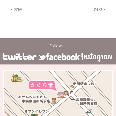
« prev
next »
Follow us