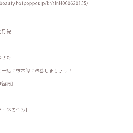
beauty.hotpepper.jp/kr/slnH000630125/
整骨院
わせた
て一緒に根本的に改善しましょう！
神経痛】
ク・体の歪み】