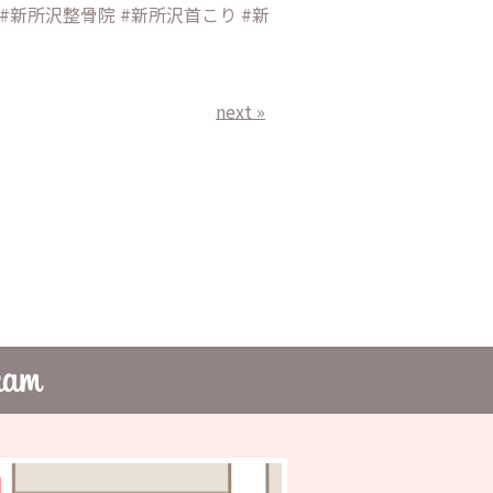
#新所沢整骨院 #新所沢首こり #新
next »