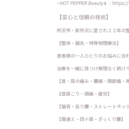
･
HOT PEPPER Beauty
📱：https://
【安心と信頼の技術】
所沢市・新所沢に愛され２２年の
【整体・鍼灸・特殊物理療法】
患者様の一人ひとりのお悩みに合
治療を一緒に見つけ無理なく続け
【首・肩の痛み・腰痛・関節痛・
【首肩こり・頭痛・疲労】
【猫背・反り腰・ストレートネッ
【寝違え・四十肩・ぎっくり腰】