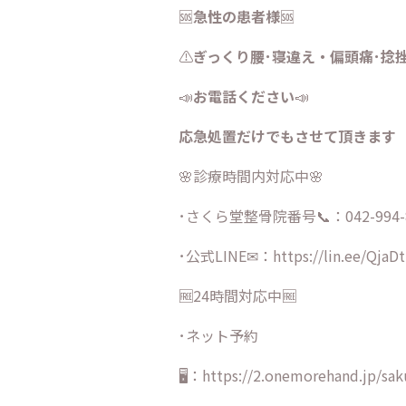
🆘
急性の患者様
🆘
⚠️
ぎっくり腰･寝違え・
偏頭痛･捻
📣
お電話ください
📣
応急処置だけでもさせて頂きます
🌸診療時間内対応中🌸
･さくら堂整骨院番号📞：042-994-
･公式LINE✉：
https://lin.ee/QjaD
🆓24時間対応中🆓
･ネット予約
🖥：https://2.onemorehand.jp/sa