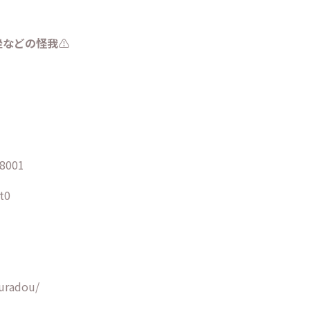
挫などの怪我
⚠️
8001
tt0
kuradou/