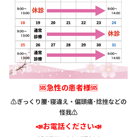
🆘急性の患者様🆘
⚠️ぎっくり腰･寝違え・
偏頭痛･捻挫などの
怪我⚠️
📣お電話ください📣