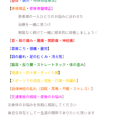
【
整体
・
鍼灸
・
特殊物理療法
】
【
骨格矯正
・
産後骨盤矯正
】
患者様の一人ひとりのお悩みに合わせた
治療を一緒に見つけ
無理なく続けて一緒に根本的に改善しましょう！
【
首・肩の痛み・腰痛・関節痛・神経痛
】
【
首肩こり・頭痛・疲労
】
【
目の疲れ・足のむくみ・冷え性
】
【
猫背・反り腰・ストレートネック・体の歪み
】
【
寝違え・四十肩・ぎっくり腰
】
【
スポーツでの怪我・捻挫・打撲・肉離れ
】
【
自律神経の乱れ（目眩・耳鳴・不眠・ストレス）
】
【
交通事故の相談・産後のお悩み
】
お身体のお悩みを気軽に相談してください
身近な存在として一生涯の関係でありたいと想います