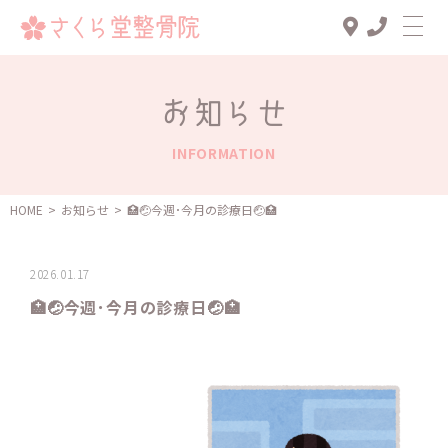
Top
お知らせ
診療メニュー
INFORMATION
交通事故治療
スタッフ一覧
HOME
>
お知らせ
>
🏥🤕今週･今月の診療日🤕🏥
患者様の声
2026.01.17
アクセス
🏥🤕今週･今月の診療日🤕🏥
お知らせ
ブログ