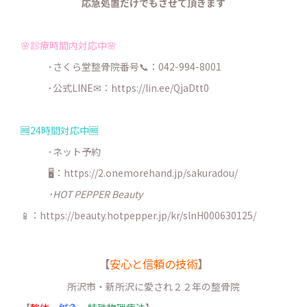
応急処置だけでもさせて頂きます
🌸診療時間内対応中🌸
･さくら堂整骨院番号📞：042-994-8001
･公式LINE✉：
https://lin.ee/QjaDtt0
🆓24時間対応中🆓
･ネット予約
🖥：https://2.onemorehand.jp/sakuradou/
･HOT PEPPER Beauty
📱：https://beauty.hotpepper.jp/kr/slnH000630125/
【
安心と信頼の技術
】
所沢市・新所沢に愛され２２年の整骨院