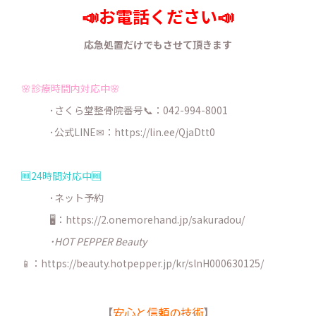
📣お電話ください📣
応急処置だけでもさせて頂きます
🌸診療時間内対応中🌸
･さくら堂整骨院番号📞：042-994-8001
･公式LINE✉：
https://lin.ee/QjaDtt0
🆓24時間対応中🆓
･ネット予約
🖥：https://2.onemorehand.jp/sakuradou/
･HOT PEPPER Beauty
📱：https://beauty.hotpepper.jp/kr/slnH000630125/
【
安心と信頼の技術
】