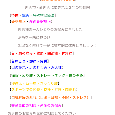
所沢市・新所沢に愛され２２年の整骨院
【
整体
・
鍼灸
・
特殊物理療法
】
【
骨格矯正
・
産後骨盤矯正
】
患者様の一人ひとりのお悩みに合わせた
治療を一緒に見つけ
無理なく続けて一緒に根本的に改善しましょう！
【
首・肩の痛み・腰痛・関節痛・神経痛
】
【
首肩こり・頭痛・疲労
】
【
目の疲れ・足のむくみ・冷え性
】
【
猫背・反り腰・ストレートネック・体の歪み
】
【
寝違え・四十肩・ぎっくり腰
】
【
スポーツでの怪我・捻挫・打撲・肉離れ
】
【
自律神経の乱れ（目眩・耳鳴・不眠・ストレス）
】
【
交通事故の相談・産後のお悩み
】
お身体のお悩みを気軽に相談してください