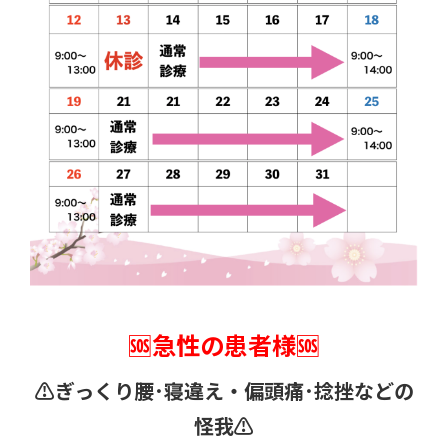
🆘急性の患者様🆘
⚠️ぎっくり腰･寝違え・
偏頭痛･捻挫などの
怪我⚠️