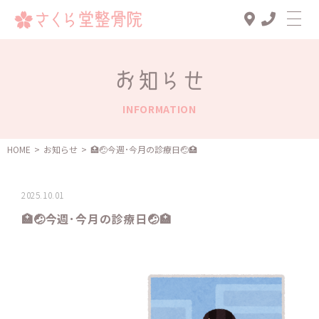
Top
お知らせ
診療メニュー
INFORMATION
交通事故治療
スタッフ一覧
HOME
>
お知らせ
>
🏥🤕今週･今月の診療日🤕🏥
患者様の声
2025.10.01
アクセス
🏥🤕今週･今月の診療日🤕🏥
お知らせ
ブログ