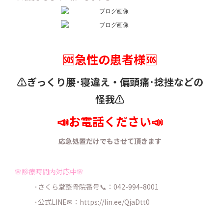
🆘急性の患者様🆘
⚠️ぎっくり腰･寝違え・
偏頭痛･捻挫などの
怪我⚠️
📣お電話ください📣
応急処置だけでもさせて頂きます
🌸診療時間内対応中🌸
･さくら堂整骨院番号📞：042-994-8001
･公式LINE✉：
https://lin.ee/QjaDtt0