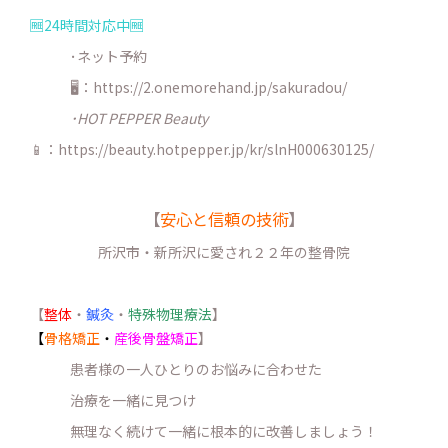
🆓24時間対応中🆓
･ネット予約
🖥：https://2.onemorehand.jp/sakuradou/
･HOT PEPPER Beauty
📱：https://beauty.hotpepper.jp/kr/slnH000630125/
【
安心と信頼の技術
】
所沢市・新所沢に愛され２２年の整骨院
【
整体
・
鍼灸
・
特殊物理療法
】
【
骨格矯正
・
産後骨盤矯正
】
患者様の一人ひとりのお悩みに合わせた
治療を一緒に見つけ
無理なく続けて一緒に根本的に改善しましょう！