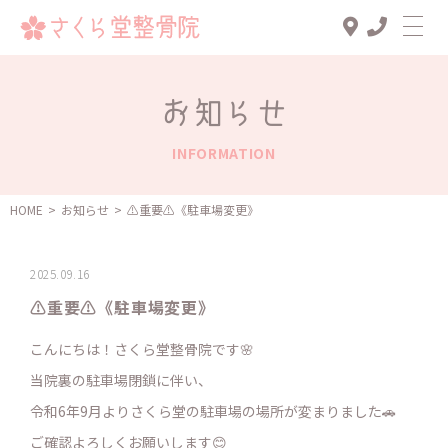
Top
お知らせ
診療メニュー
INFORMATION
交通事故治療
スタッフ一覧
HOME
>
お知らせ
>
⚠️重要⚠️《駐車場変更》
患者様の声
2025.09.16
アクセス
⚠️重要⚠️《駐車場変更》
お知らせ
こんにちは！さくら堂整骨院です🌸
ブログ
当院裏の駐車場閉鎖に伴い、
令和6年9月よりさくら堂の駐車場の場所が変まりました🚗
ご確認よろしくお願いします😊