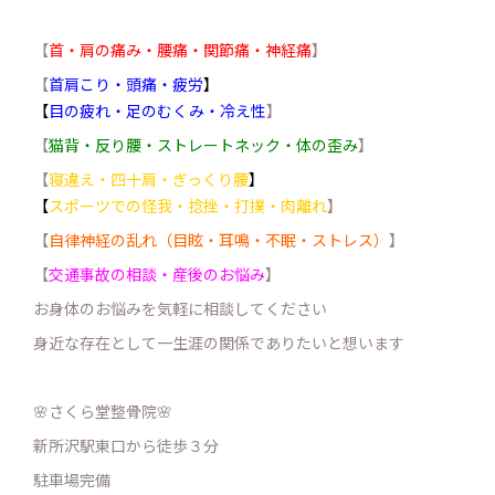
【
首・肩の痛み・腰痛・関節痛・神経痛
】
【
首肩こり・頭痛・疲労
】
【
目の疲れ・足のむくみ・冷え性
】
【
猫背・反り腰・ストレートネック・体の歪み
】
【
寝違え・四十肩・ぎっくり腰
】
【
スポーツでの怪我・捻挫・打撲・肉離れ
】
【
自律神経の乱れ（目眩・耳鳴・不眠・ストレス）
】
【
交通事故の相談・産後のお悩み
】
お身体のお悩みを気軽に相談してください
身近な存在として一生涯の関係でありたいと想います
🌸さくら堂整骨院🌸
新所沢駅東口から徒歩３分
駐車場完備