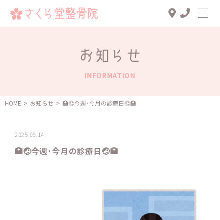
Top
お知らせ
診療メニュー
INFORMATION
交通事故治療
スタッフ一覧
HOME
>
お知らせ
>
🏥🤕今週･今月の診療日🤕🏥
患者様の声
2025.09.14
アクセス
🏥🤕今週･今月の診療日🤕🏥
お知らせ
ブログ