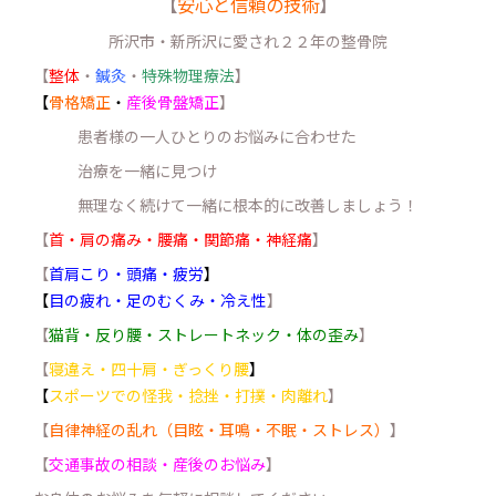
【
安心と信頼の技術
】
所沢市・新所沢に愛され２２年の整骨院
【
整体
・
鍼灸
・
特殊物理療法
】
【
骨格矯正
・
産後骨盤矯正
】
患者様の一人ひとりのお悩みに合わせた
治療を一緒に見つけ
無理なく続けて一緒に根本的に改善しましょう！
【
首・肩の痛み・腰痛・関節痛・神経痛
】
【
首肩こり・頭痛・疲労
】
【
目の疲れ・足のむくみ・冷え性
】
【
猫背・反り腰・ストレートネック・体の歪み
】
【
寝違え・四十肩・ぎっくり腰
】
【
スポーツでの怪我・捻挫・打撲・肉離れ
】
【
自律神経の乱れ（目眩・耳鳴・不眠・ストレス）
】
【
交通事故の相談・産後のお悩み
】