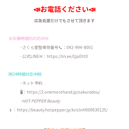
📣お電話ください📣
応急処置だけでもさせて頂きます
🌸診療時間内対応中🌸
･さくら堂整骨院番号📞：042-994-8001
･公式LINE✉：
https://lin.ee/QjaDtt0
🆓24時間対応中🆓
･ネット予約
🖥：https://2.onemorehand.jp/sakuradou/
･HOT PEPPER Beauty
📱：https://beauty.hotpepper.jp/kr/slnH000630125/