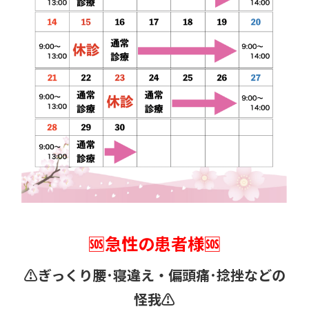
🆘急性の患者様🆘
⚠️ぎっくり腰･寝違え・
偏頭痛･捻挫などの
怪我⚠️