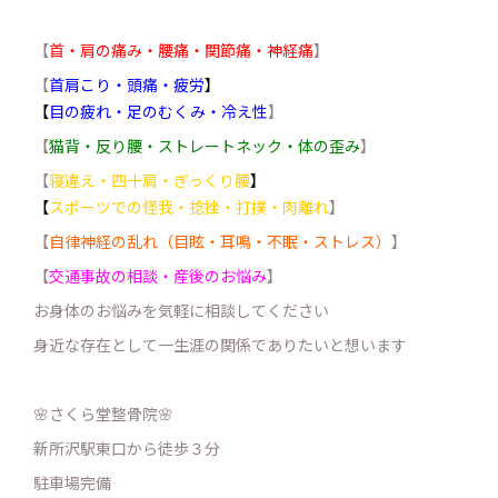
【
首・肩の痛み・腰痛・関節痛・神経痛
】
【
首肩こり・頭痛・疲労
】
【
目の疲れ・足のむくみ・冷え性
】
【
猫背・反り腰・ストレートネック・体の歪み
】
【
寝違え・四十肩・ぎっくり腰
】
【
スポーツでの怪我・捻挫・打撲・肉離れ
】
【
自律神経の乱れ（目眩・耳鳴・不眠・ストレス）
】
【
交通事故の相談・産後のお悩み
】
お身体のお悩みを気軽に相談してください
身近な存在として一生涯の関係でありたいと想います
🌸さくら堂整骨院🌸
新所沢駅東口から徒歩３分
駐車場完備