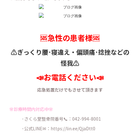
🆘急性の患者様🆘
⚠️ぎっくり腰･寝違え・
偏頭痛･捻挫などの
怪我⚠️
📣お電話ください📣
応急処置だけでもさせて頂きます
🌸診療時間内対応中🌸
･さくら堂整骨院番号📞：042-994-8001
･公式LINE✉：
https://lin.ee/QjaDtt0