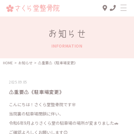
Top
お知らせ
診療メニュー
INFORMATION
交通事故治療
スタッフ一覧
HOME
>
お知らせ
>
⚠️重要⚠️《駐車場変更》
患者様の声
2025.09.05
アクセス
⚠️重要⚠️《駐車場変更》
お知らせ
こんにちは！さくら堂整骨院です🌸
ブログ
当院裏の駐車場閉鎖に伴い、
令和6年9月よりさくら堂の駐車場の場所が変まりました🚗
ご確認よろしくお願いします😊