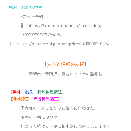
🆓24時間対応中🆓
･ネット予約
🖥：https://2.onemorehand.jp/sakuradou/
･HOT PEPPER Beauty
📱：https://beauty.hotpepper.jp/kr/slnH000630125/
【
安心と信頼の技術
】
所沢市・新所沢に愛され２２年の整骨院
【
整体
・
鍼灸
・
特殊物理療法
】
【
骨格矯正
・
産後骨盤矯正
】
患者様の一人ひとりのお悩みに合わせた
治療を一緒に見つけ
無理なく続けて一緒に根本的に改善しましょう！