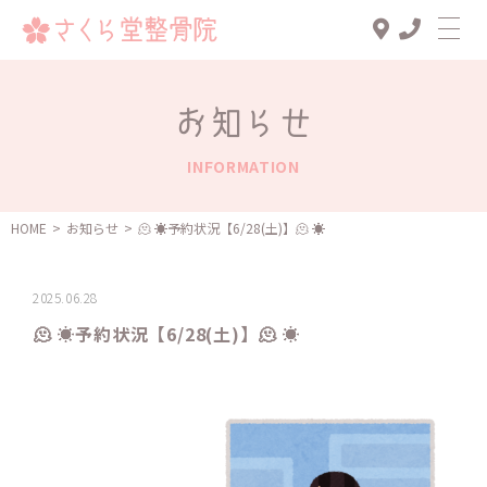
Top
お知らせ
診療メニュー
INFORMATION
交通事故治療
スタッフ一覧
HOME
>
お知らせ
>
️🫠 ☀️予約状況【6/28(土)】️️️🫠 ☀️
患者様の声
2025.06.28
アクセス
️🫠 ☀️予約状況【6/28(土)】️️️🫠 ☀️
お知らせ
ブログ