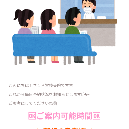
こんにちは！さくら堂整骨院です🌸
これから毎日予約状況をお知らせします⋆͛📢⋆
ご参考にしてくださいね🙆
🆗ご案内可能時間🆗