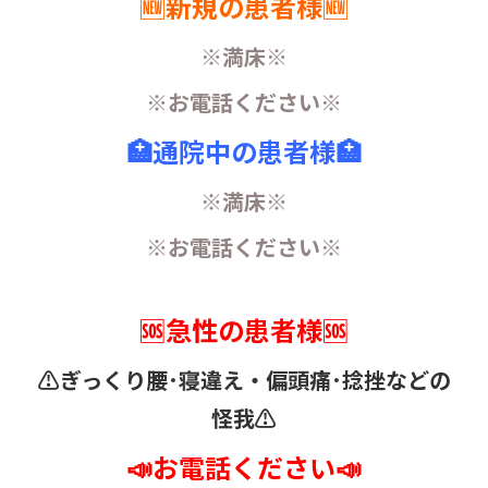
🆕新規の患者様🆕
※満床※
※お電話ください※
🏥通院中の患者様🏥
※満床※
※お電話ください※
🆘急性の患者様🆘
⚠️ぎっくり腰･寝違え・
偏頭痛･捻挫などの
怪我⚠️
📣お電話ください📣