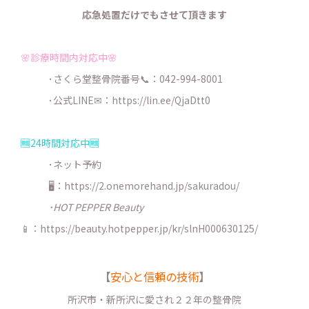
応急処置だけでもさせて頂きます
🌸診療時間内対応中🌸
･さくら堂整骨院番号📞：042-994-8001
･公式LINE✉：
https://lin.ee/QjaDtt0
🆓24時間対応中🆓
･ネット予約
🖥：https://2.onemorehand.jp/sakuradou/
･HOT PEPPER Beauty
📱：https://beauty.hotpepper.jp/kr/slnH000630125/
【
安心と信頼の技術
】
所沢市・新所沢に愛され２２年の整骨院