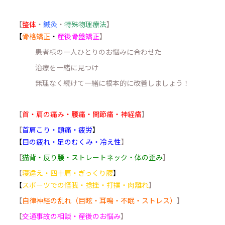
【
整体
・
鍼灸
・
特殊物理療法
】
【
骨格矯正
・
産後骨盤矯正
】
患者様の一人ひとりのお悩みに合わせた
治療を一緒に見つけ
無理なく続けて一緒に根本的に改善しましょう！
【
首・肩の痛み・腰痛・関節痛・神経痛
】
【
首肩こり・頭痛・疲労
】
【
目の疲れ・足のむくみ・冷え性
】
【
猫背・反り腰・ストレートネック・体の歪み
】
【
寝違え・四十肩・ぎっくり腰
】
【
スポーツでの怪我・捻挫・打撲・肉離れ
】
【
自律神経の乱れ（目眩・耳鳴・不眠・ストレス）
】
【
交通事故の相談・産後のお悩み
】