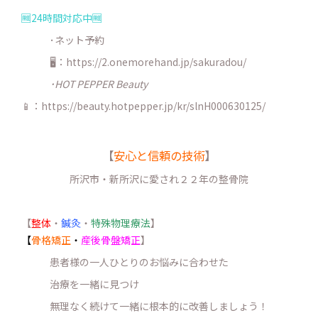
🆓24時間対応中🆓
･ネット予約
🖥：https://2.onemorehand.jp/sakuradou/
･HOT PEPPER Beauty
📱：https://beauty.hotpepper.jp/kr/slnH000630125/
【
安心と信頼の技術
】
所沢市・新所沢に愛され２２年の整骨院
【
整体
・
鍼灸
・
特殊物理療法
】
【
骨格矯正
・
産後骨盤矯正
】
患者様の一人ひとりのお悩みに合わせた
治療を一緒に見つけ
無理なく続けて一緒に根本的に改善しましょう！