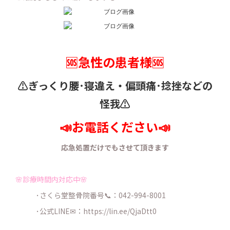
🆘急性の患者様🆘
⚠️ぎっくり腰･寝違え・
偏頭痛･捻挫などの
怪我⚠️
📣お電話ください📣
応急処置だけでもさせて頂きます
🌸診療時間内対応中🌸
･さくら堂整骨院番号📞：042-994-8001
･公式LINE✉：
https://lin.ee/QjaDtt0