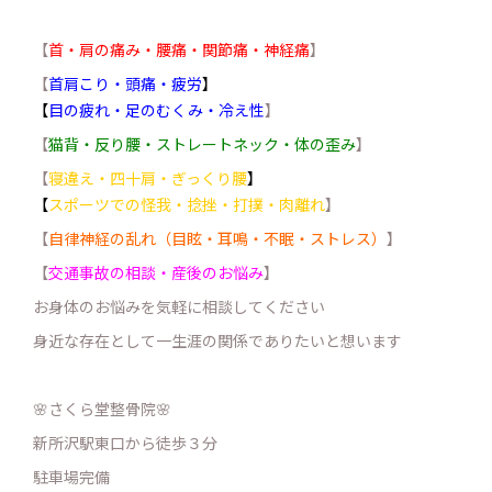
【
首・肩の痛み・腰痛・関節痛・神経痛
】
【
首肩こり・頭痛・疲労
】
【
目の疲れ・足のむくみ・冷え性
】
【
猫背・反り腰・ストレートネック・体の歪み
】
【
寝違え・四十肩・ぎっくり腰
】
【
スポーツでの怪我・捻挫・打撲・肉離れ
】
【
自律神経の乱れ（目眩・耳鳴・不眠・ストレス）
】
【
交通事故の相談・産後のお悩み
】
お身体のお悩みを気軽に相談してください
身近な存在として一生涯の関係でありたいと想います
🌸さくら堂整骨院🌸
新所沢駅東口から徒歩３分
駐車場完備