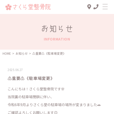
Top
お知らせ
診療メニュー
INFORMATION
交通事故治療
スタッフ一覧
HOME
>
お知らせ
>
⚠️重要⚠️《駐車場変更》
患者様の声
2025.06.27
アクセス
⚠️重要⚠️《駐車場変更》
お知らせ
こんにちは！さくら堂整骨院です🌸
ブログ
当院裏の駐車場閉鎖に伴い、
令和6年9月よりさくら堂の駐車場の場所が変まりました🚗
ご確認よろしくお願いします😊