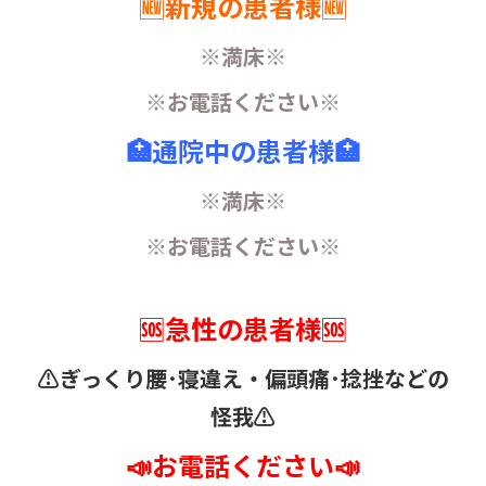
🆕新規の患者様🆕
※満床※
※お電話ください※
🏥通院中の患者様🏥
※満床※
※お電話ください※
🆘急性の患者様🆘
⚠️ぎっくり腰･寝違え・
偏頭痛･捻挫などの
怪我⚠️
📣お電話ください📣