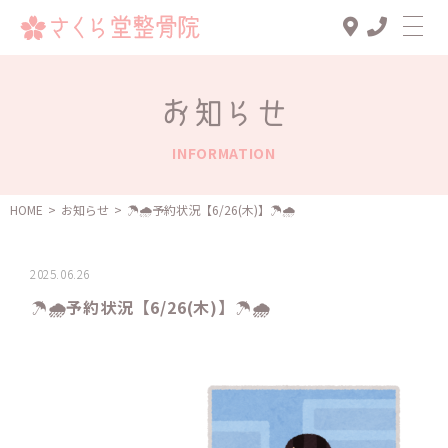
Top
お知らせ
診療メニュー
INFORMATION
交通事故治療
スタッフ一覧
HOME
>
お知らせ
>
️☂️🌧予約状況【6/26(木)】️️️☂️🌧
患者様の声
2025.06.26
アクセス
️☂️🌧予約状況【6/26(木)】️️️☂️🌧
お知らせ
ブログ