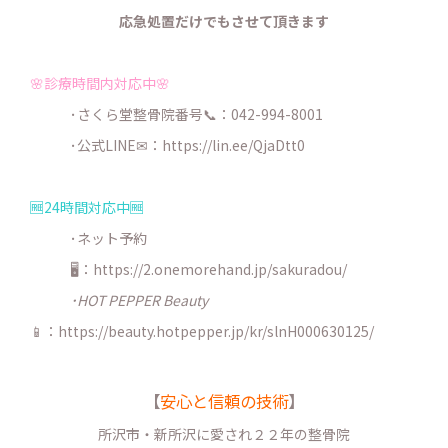
応急処置だけでもさせて頂きます
🌸診療時間内対応中🌸
･さくら堂整骨院番号📞：042-994-8001
･公式LINE✉：
https://lin.ee/QjaDtt0
🆓24時間対応中🆓
･ネット予約
🖥：https://2.onemorehand.jp/sakuradou/
･HOT PEPPER Beauty
📱：https://beauty.hotpepper.jp/kr/slnH000630125/
【
安心と信頼の技術
】
所沢市・新所沢に愛され２２年の整骨院