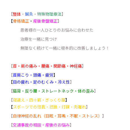
【
整体
・
鍼灸
・
特殊物理療法
】
【
骨格矯正
・
産後骨盤矯正
】
患者様の一人ひとりのお悩みに合わせた
治療を一緒に見つけ
無理なく続けて一緒に根本的に改善しましょう！
【
首・肩の痛み・腰痛・関節痛・神経痛
】
【
首肩こり・頭痛・疲労
】
【
目の疲れ・足のむくみ・冷え性
】
【
猫背・反り腰・ストレートネック・体の歪み
】
【
寝違え・四十肩・ぎっくり腰
】
【
スポーツでの怪我・捻挫・打撲・肉離れ
】
【
自律神経の乱れ（目眩・耳鳴・不眠・ストレス）
】
【
交通事故の相談・産後のお悩み
】