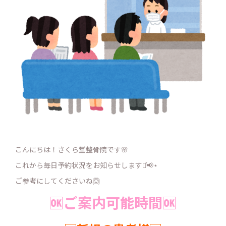
こんにちは！さくら堂整骨院です🌸
これから毎日予約状況をお知らせします⋆͛📢⋆
ご参考にしてくださいね🙆
🆗ご案内可能時間🆗