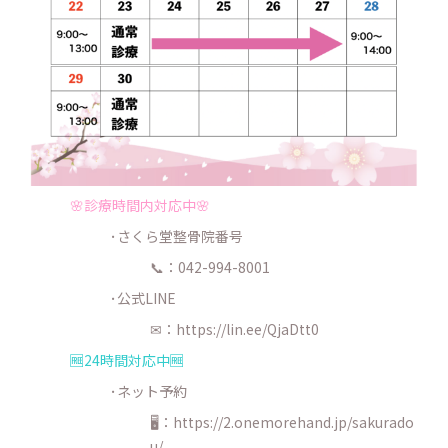
🌸診療時間内対応中🌸
･さくら堂整骨院番号
📞：042-994-8001
･公式LINE
✉：
https://lin.ee/QjaDtt0
🆓24時間対応中🆓
･ネット予約
🖥：https://2.onemorehand.jp/sakurado
u/