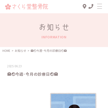
Top
お知らせ
診療メニュー
INFORMATION
交通事故治療
スタッフ一覧
HOME
>
お知らせ
>
🏥🤕今週･今月の診療日🤕🏥
患者様の声
2025.06.23
アクセス
🏥🤕今週･今月の診療日🤕🏥
お知らせ
ブログ