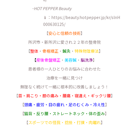
･HOT PEPPER Beauty
📱：https://beauty.hotpepper.jp/kr/slnH
000630125/
【
安心と信頼の技術
】
所沢市・新所沢に愛され２２年の整骨院
【
整体
・
骨格矯正
・
鍼灸
・
特殊物理療法
】
【
産後骨盤矯正
・
美容鍼
・
脳洗浄
】
患者様の一人ひとりのお悩みに合わせた
治療を一緒に見つけ
無理なく続けて一緒に根本的に改善しましょう！
【
首・肩こり・膝の痛み・腰痛・寝違え・ギックリ腰
】
【
頭痛・疲労・目の疲れ・足のむくみ・冷え性
】
【
猫背・反り腰・ストレートネック・体の歪み
】
【
スポーツでの怪我・捻挫・打撲・肉離れ
】