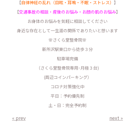
【
自律神経の乱れ（目眩・耳鳴・不眠・ストレス）
】
【
交通事故の相談・産後のお悩み・お顔の肌のお悩み
】
お身体のお悩みを気軽に相談してください
身近な存在として一生涯の関係でありたいと想います
🌸さくら堂整骨院🌸
新所沢駅東口から徒歩３分
駐車場完備
（さくら堂整骨院専用･月極３台)
(周辺コインパーキング）
コロナ対策強化中
平日：予約優先制
土・日：完全予約制
« prev
next »