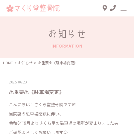
Top
お知らせ
診療メニュー
INFORMATION
交通事故治療
スタッフ一覧
HOME
>
お知らせ
>
⚠️重要⚠️《駐車場変更》
患者様の声
2025.06.23
アクセス
⚠️重要⚠️《駐車場変更》
お知らせ
こんにちは！さくら堂整骨院です🌸
ブログ
当院裏の駐車場閉鎖に伴い、
令和6年9月よりさくら堂の駐車場の場所が変まりました🚗
ご確認よろしくお願いします😊