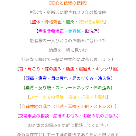
【
安心と信頼の技術
】
所沢市・新所沢に愛され２２年の整骨院
【
整体
・
骨格矯正
・
鍼灸
・
特殊物理療法
】
【
産後骨盤矯正
・
美容鍼
・
脳洗浄
】
患者様の一人ひとりのお悩みに合わせた
治療を一緒に見つけ
無理なく続けて一緒に根本的に改善しましょう！
【
首・肩こり・膝の痛み・腰痛・寝違え・ギックリ腰
】
【
頭痛・疲労・目の疲れ・足のむくみ・冷え性
】
【
猫背・反り腰・ストレートネック・体の歪み
】
【
スポーツでの怪我・捻挫・打撲・肉離れ
】
【
自律神経の乱れ（目眩・耳鳴・不眠・ストレス）
】
【
交通事故の相談・産後のお悩み・お顔の肌のお悩み
】
お身体のお悩みを気軽に相談してください
身近な存在として一生涯の関係でありたいと想います