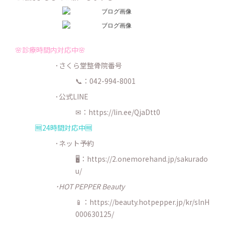
🌸診療時間内対応中🌸
･さくら堂整骨院番号
📞：042-994-8001
･公式LINE
✉：
https://lin.ee/QjaDtt0
🆓24時間対応中🆓
･ネット予約
🖥：https://2.onemorehand.jp/sakurado
u/
･HOT PEPPER Beauty
📱：https://beauty.hotpepper.jp/kr/slnH
000630125/