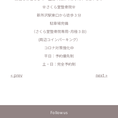
🌸さくら堂整骨院🌸
新所沢駅東口から徒歩３分
駐車場完備
（さくら堂整骨院専用･月極３台)
(周辺コインパーキング）
コロナ対策強化中
平日：予約優先制
土・日：完全予約制
« prev
next »
Follow us