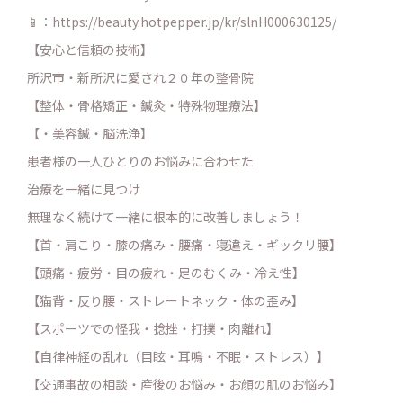
📱：https://beauty.hotpepper.jp/kr/slnH000630125/
【安心と信頼の技術】
所沢市・新所沢に愛され２０年の整骨院
【整体・骨格矯正・鍼灸・特殊物理療法】
【・美容鍼・脳洗浄】
患者様の一人ひとりのお悩みに合わせた
治療を一緒に見つけ
無理なく続けて一緒に根本的に改善しましょう！
【首・肩こり・膝の痛み・腰痛・寝違え・ギックリ腰】
【頭痛・疲労・目の疲れ・足のむくみ・冷え性】
【猫背・反り腰・ストレートネック・体の歪み】
【スポーツでの怪我・捻挫・打撲・肉離れ】
【自律神経の乱れ（目眩・耳鳴・不眠・ストレス）】
【交通事故の相談・産後のお悩み・お顔の肌のお悩み】