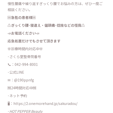
慢性腰痛や繰り返すぎっくり腰でお悩みの方は、ぜひ一度ご
相談ください。
🆘
急性の患者様
🆘
⚠️
ぎっくり腰･寝違え・
偏頭痛･捻挫などの怪我
⚠️
📣
お電話ください
📣
応急処置だけでもさせて頂きます
🌸診療時間内対応中🌸
･さくら堂整骨院番号
📞：042-994-8001
･公式LINE
✉：@190ppnfg
🆓24時間対応中🆓
･ネット予約
🖥：https://2.onemorehand.jp/sakuradou/
･
HOT PEPPER Beauty