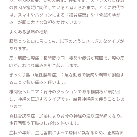
り、筋肉の緊張、姿勢の悪化、運動不足、ストレスなど複数
の要因が複雑に関係していると考えられます。とくに現代で
は、スマホやパソコンによる「猫背姿勢」や「骨盤のゆが
み」が腰に大きな負担をかけています。
よくある腰痛の種類
腰痛とひと口に言っても、以下のようにさまざまなタイプが
あります。
筋・筋膜性腰痛：長時間の同一姿勢や疲労が原因で、腰の筋
肉がこわばり痛みを引き起こします。
ぎっくり腰（急性腰痛症）：急な動きで筋肉や靭帯が損傷す
ることで強い痛みを伴います。
椎間板ヘルニア：背骨のクッションである椎間板が飛び出
し、神経を圧迫するタイプです。坐骨神経痛を伴うこともあ
ります。
脊柱管狭窄症：加齢により背骨の神経の通り道が狭くなり、
歩行困難や下肢のしびれを伴います。
症状や年齢、生活習慣によって原因が異なるため、正確な評