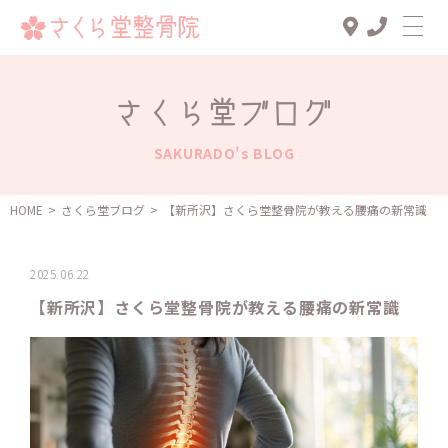
Top
さくら堂ブログ
診療メニュー
SAKURADO's BLOG
交通事故治療
スタッフ一覧
HOME
>
さくら堂ブログ
>
【新所沢】さくら堂整骨院が教える腰痛の新常識
患者様の声
2025.06.22
アクセス
【新所沢】さくら堂整骨院が教える腰痛の新常識
お知らせ
ブログ