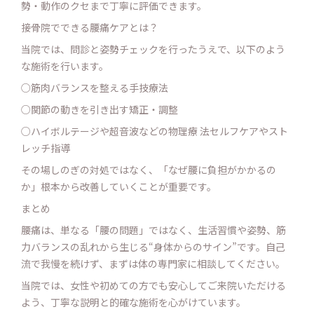
勢・動作のクセまで丁寧に評価できます。
接骨院でできる腰痛ケアとは？
当院では、問診と姿勢チェックを行ったうえで、以下のよう
な施術を行います。
○筋肉バランスを整える手技療法
○関節の動きを引き出す矯正・調整
○ハイボルテージや超音波などの物理療 法セルフケアやスト
レッチ指導
その場しのぎの対処ではなく、「なぜ腰に負担がかかるの
か」根本から改善していくことが重要です。
まとめ
腰痛は、単なる「腰の問題」ではなく、生活習慣や姿勢、筋
力バランスの乱れから生じる“身体からのサイン”です。自己
流で我慢を続けず、まずは体の専門家に相談してください。
当院では、女性や初めての方でも安心してご来院いただける
よう、丁寧な説明と的確な施術を心がけています。