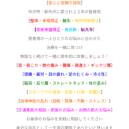
【
安心と信頼の技術
】
所沢市・新所沢に愛され２２年の整骨院
【
整体
・
骨格矯正
・
鍼灸
・
特殊物理療法
】
【
産後骨盤矯正
・
美容鍼
・
脳洗浄
】
患者様の一人ひとりのお悩みに合わせた
治療を一緒に見つけ
無理なく続けて一緒に根本的に改善しましょう！
【
首・肩こり・膝の痛み・腰痛・寝違え・ギックリ腰
】
【
頭痛・疲労・目の疲れ・足のむくみ・冷え性
】
【
猫背・反り腰・ストレートネック・体の歪み
】
【
スポーツでの怪我・捻挫・打撲・肉離れ
】
【
自律神経の乱れ（目眩・耳鳴・不眠・ストレス）
】
【
交通事故の相談・産後のお悩み・お顔の肌のお悩み
】
お身体のお悩みを気軽に相談してください
身近な存在として一生涯の関係でありたいと想います