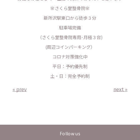
🌸さくら堂整骨院🌸
新所沢駅東口から徒歩３分
駐車場完備
（さくら堂整骨院専用･月極３台)
(周辺コインパーキング）
コロナ対策強化中
平日：予約優先制
土・日：完全予約制
« prev
next »
Follow us