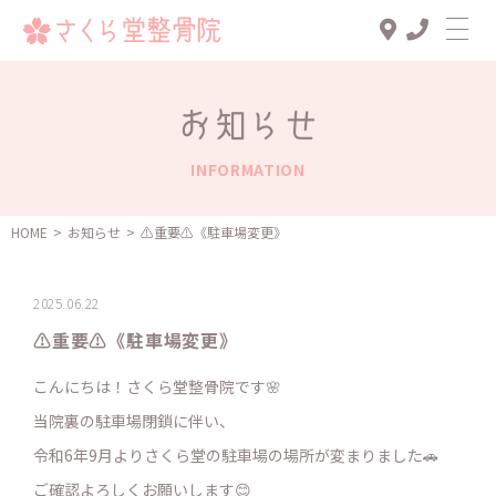
Top
お知らせ
診療メニュー
INFORMATION
交通事故治療
スタッフ一覧
HOME
>
お知らせ
>
⚠️重要⚠️《駐車場変更》
患者様の声
2025.06.22
アクセス
⚠️重要⚠️《駐車場変更》
お知らせ
こんにちは！さくら堂整骨院です🌸
ブログ
当院裏の駐車場閉鎖に伴い、
令和6年9月よりさくら堂の駐車場の場所が変まりました🚗
ご確認よろしくお願いします😊