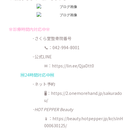
🌸診療時間内対応中🌸
･さくら堂整骨院番号
📞：042-994-8001
･公式LINE
✉：
https://lin.ee/QjaDtt0
🆓24時間対応中🆓
･ネット予約
🖥：https://2.onemorehand.jp/sakurado
u/
･HOT PEPPER Beauty
📱：https://beauty.hotpepper.jp/kr/slnH
000630125/