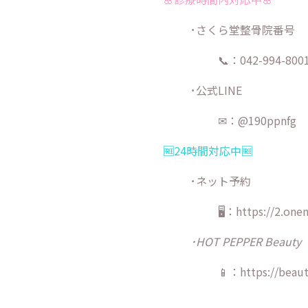
･さくら堂整骨院番号
📞：042-994-800
･公式LINE
✉：@190ppnfg
🆓24時間対応中🆓
･ネット予約
🖥：https://2.one
･HOT PEPPER Beauty
📱：https://beaut