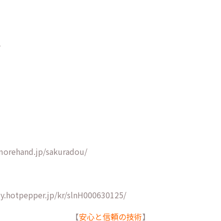
1
morehand.jp/sakuradou/
y.hotpepper.jp/kr/slnH000630125/
【
安心と信頼の技術
】