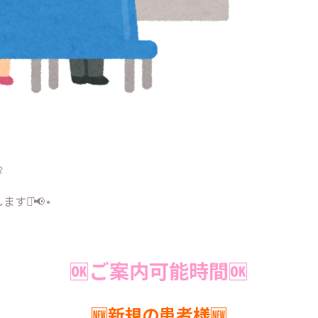

す⋆͛📢⋆
🆗ご案内可能時間🆗
🆕新規の患者様🆕