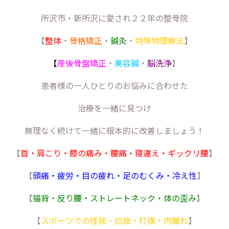
所沢市・新所沢に愛され２２年の整骨院
【
整体
・
骨格矯正
・
鍼灸
・
特殊物理療法
】
【
産後骨盤矯正
・
美容鍼
・
脳洗浄
】
患者様の一人ひとりのお悩みに合わせた
治療を一緒に見つけ
無理なく続けて一緒に根本的に改善しましょう！
【
首・肩こり・膝の痛み・腰痛・寝違え・ギックリ腰
】
【
頭痛・疲労・目の疲れ・足のむくみ・冷え性
】
【
猫背・反り腰・ストレートネック・体の歪み
】
【
スポーツでの怪我・捻挫・打撲・肉離れ
】