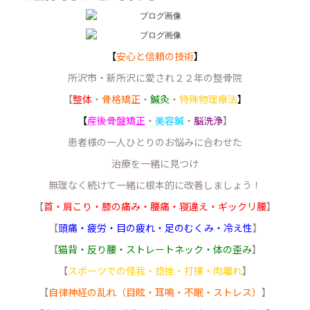
【
安心と信頼の技術
】
所沢市・新所沢に愛され２２年の整骨院
【
整体
・
骨格矯正
・
鍼灸
・
特殊物理療法
】
【
産後骨盤矯正
・
美容鍼
・
脳洗浄
】
患者様の一人ひとりのお悩みに合わせた
治療を一緒に見つけ
無理なく続けて一緒に根本的に改善しましょう！
【
首・肩こり・膝の痛み・腰痛・寝違え・ギックリ腰
】
【
頭痛・疲労・目の疲れ・足のむくみ・冷え性
】
【
猫背・反り腰・ストレートネック・体の歪み
】
【
スポーツでの怪我・捻挫・打撲・肉離れ
】
【
自律神経の乱れ（目眩・耳鳴・不眠・ストレス）
】