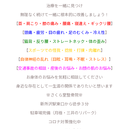
治療を一緒に見つけ
無理なく続けて一緒に根本的に改善しましょう！
【
首・肩こり・膝の痛み・腰痛・寝違え・ギックリ腰
】
【
頭痛・疲労・目の疲れ・足のむくみ・冷え性
】
【
猫背・反り腰・ストレートネック・体の歪み
】
【
スポーツでの怪我・捻挫・打撲・肉離れ
】
【
自律神経の乱れ（目眩・耳鳴・不眠・ストレス）
】
【
交通事故の相談・産後のお悩み・お顔の肌のお悩み
】
お身体のお悩みを気軽に相談してください
身近な存在として一生涯の関係でありたいと想います
🌸さくら堂整骨院🌸
新所沢駅東口から徒歩３分
駐車場完備（月極・三井のリパーク）
コロナ対策強化中