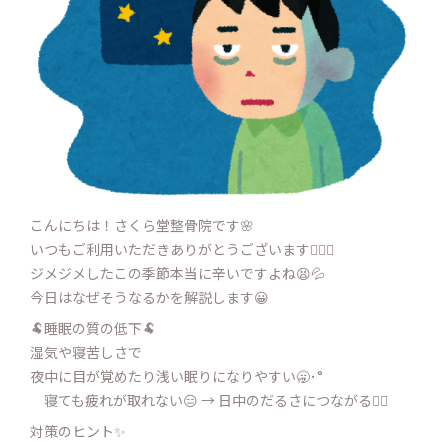
こんにちは！さくら堂整骨院です🌸
いつもご利用いただきありがとうございます
🙇‍♂️✨
ジメジメしたこの季節本当に辛いですよね
😫💦
今日はなぜそうなるかを解説します
😀
🐏
睡眠の質の低下
🐏
湿気や寝苦しさで
夜中に目が覚めたり浅い眠りになりやすい
‪🥱･°‬
寝ても疲れが取れない😑 → 日中のだるさにつながる
😵‍💫
対策のヒント
✨