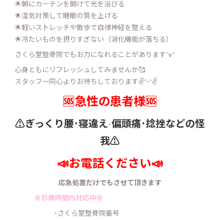
︎🌟
朝にカーテンを開けて光を浴びる
︎🌟
湿気対策して睡眠の質を上げる
︎🌟
軽いストレッチや散歩で自律神経を整える
︎🌟
冷たいものを摂りすぎない（消化機能が落ちる）
さくら堂整骨院でもお力になれることがありますᵔᢦᵔ
心身ともにリフレッシュしてみませんか🥰
スタッフ一同心よりお待ちしております
✌️ᵔ-ᵔ✌️
🆘急性の患者様🆘
⚠️ぎっくり腰･寝違え
偏頭痛･捻挫などの怪
･
我⚠️
📣お電話ください📣
応急処置だけでもさせて頂きます
🌸診療時間内対応中🌸
･さくら堂整骨院番号