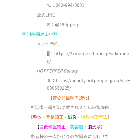
📞：042-994-8001
･公式LINE
✉：@190ppnfg
🆓24時間対応中🆓
･ネット予約
🖥：https://2.onemorehand.jp/sakurado
u/
･HOT PEPPER Beauty
📱：https://beauty.hotpepper.jp/kr/slnH
000630125/
【
安心と信頼の技術
】
所沢市・新所沢に愛され２２年の整骨院
【
整体
・
骨格矯正
・
鍼灸
・
特殊物理療法
】
【
産後骨盤矯正
・
美容鍼
・
脳洗浄
】
患者様の一人ひとりのお悩みに合わせた