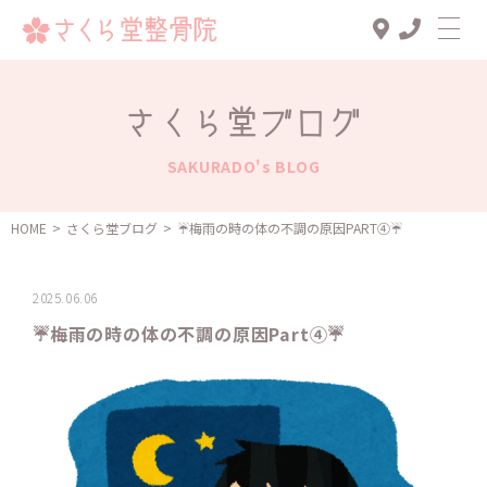
Top
さくら堂ブログ
診療メニュー
SAKURADO's BLOG
交通事故治療
スタッフ一覧
HOME
>
さくら堂ブログ
>
☔梅雨の時の体の不調の原因PART④☔
患者様の声
2025.06.06
アクセス
☔梅雨の時の体の不調の原因Part④☔
お知らせ
ブログ