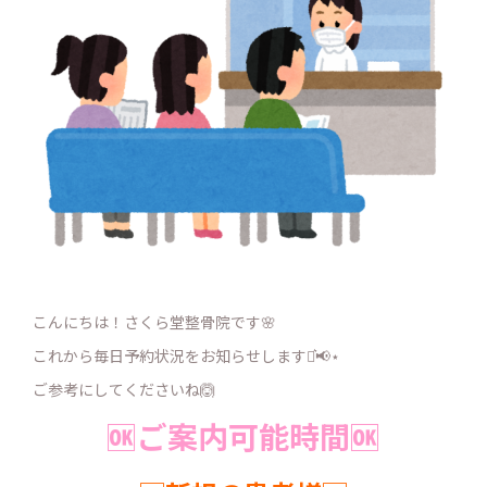
こんにちは！さくら堂整骨院です🌸
これから毎日予約状況をお知らせします⋆͛📢⋆
ご参考にしてくださいね🙆
🆗ご案内可能時間🆗