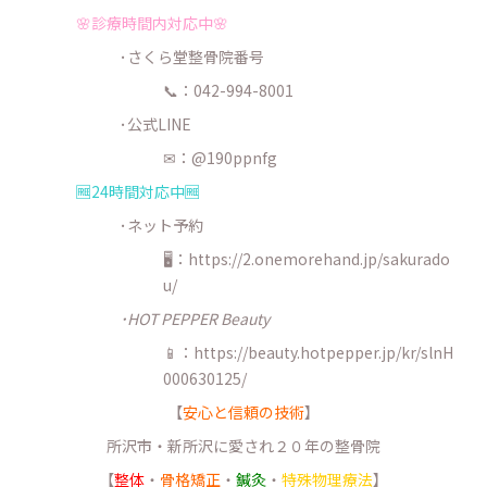
🌸診療時間内対応中🌸
･さくら堂整骨院番号
📞：042-994-8001
･公式LINE
✉：@190ppnfg
🆓24時間対応中🆓
･ネット予約
🖥：https://2.onemorehand.jp/sakurado
u/
･HOT PEPPER Beauty
📱：https://beauty.hotpepper.jp/kr/slnH
000630125/
【
安心と信頼の技術
】
所沢市・新所沢に愛され２０年の整骨院
【
整体
・
骨格矯正
・
鍼灸
・
特殊物理療法
】