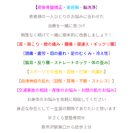
【
産後骨盤矯正
・
美容鍼
・
脳洗浄
】
患者様の一人ひとりのお悩みに合わせた
治療を一緒に見つけ
無理なく続けて一緒に根本的に改善しましょう！
【
首・肩こり・膝の痛み・腰痛・寝違え・ギックリ腰
】
【
頭痛・疲労・目の疲れ・足のむくみ・冷え性
】
【
猫背・反り腰・ストレートネック・体の歪み
】
【
スポーツでの怪我・捻挫・打撲・肉離れ
】
【
自律神経の乱れ（目眩・耳鳴・不眠・ストレス）
】
【
交通事故の相談・産後のお悩み・お顔の肌のお悩み
】
お身体のお悩みを気軽に相談してください
身近な存在として一生涯の関係でありたいと想います
🌸さくら堂整骨院🌸
新所沢駅東口から徒歩３分