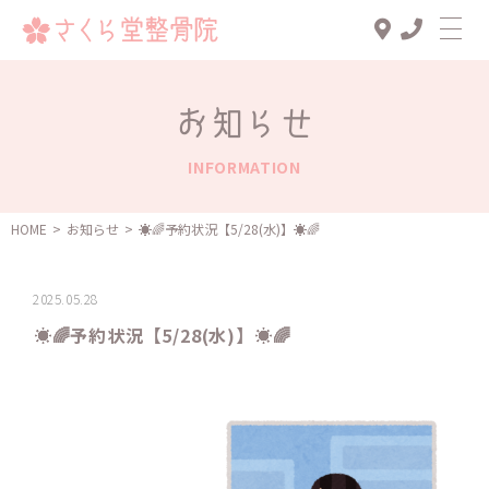
Top
お知らせ
診療メニュー
INFORMATION
交通事故治療
スタッフ一覧
HOME
>
お知らせ
>
️️☀️🌈予約状況【5/28(水)】️️️☀️🌈
患者様の声
2025.05.28
アクセス
️️☀️🌈予約状況【5/28(水)】️️️☀️🌈
お知らせ
ブログ