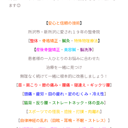
ます😊
【
安心と信頼の技術
】
所沢市・新所沢に愛され１９年の整骨院
【
整体
・
骨格矯正
・
鍼灸
・
特殊物理療法
】
【
産後骨盤矯正
・
美容鍼
・
脳洗浄
】
患者様の一人ひとりのお悩みに合わせた
治療を一緒に見つけ
無理なく続けて一緒に根本的に改善しましょう！
【
首・肩こり・膝の痛み・腰痛・寝違え・ギックリ腰
】
【
頭痛・疲労・目の疲れ・足のむくみ・冷え性
】
【
猫背・反り腰・ストレートネック・体の歪み
】
【
スポーツでの怪我・捻挫・打撲・肉離れ
】
【
自律神経の乱れ（目眩・耳鳴・不眠・ストレス）
】