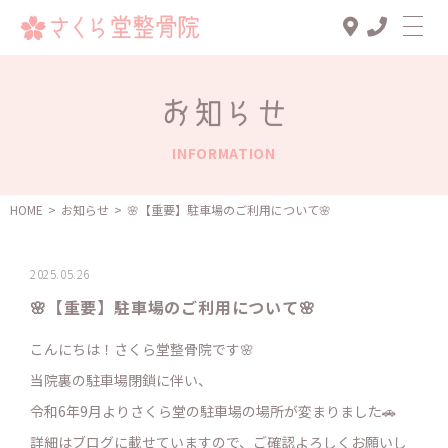
Top
お知らせ
診療メニュー
INFORMATION
交通事故治療
スタッフ一覧
HOME
>
お知らせ
>
🌸【重要】駐車場のご利用について🌸
患者様の声
2025.05.26
アクセス
🌸【重要】駐車場のご利用について🌸
お知らせ
こんにちは！さくら堂整骨院です🌸
ブログ
当院裏の駐車場閉鎖に伴い、
令和6年9月よりさくら堂の駐車場の場所が変まりました🚗
詳細はブログに載せていますので、ご確認よろしくお願いし