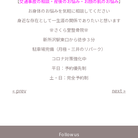
【
交通事故の相談・産後のお悩み・お顔の肌のお悩み
】
お身体のお悩みを気軽に相談してください
身近な存在として一生涯の関係でありたいと想います
🌸さくら堂整骨院🌸
新所沢駅東口から徒歩３分
駐車場完備（月極・三井のリパーク）
コロナ対策強化中
平日：予約優先制
土・日：完全予約制
« prev
next »
Follow us