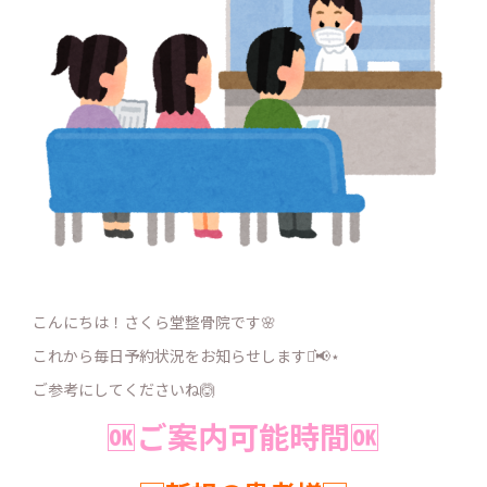
こんにちは！さくら堂整骨院です🌸
これから毎日予約状況をお知らせします⋆͛📢⋆
ご参考にしてくださいね🙆
🆗ご案内可能時間🆗