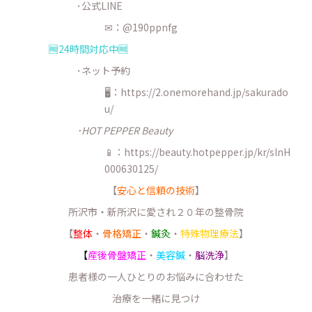
･公式LINE
✉：@190ppnfg
🆓24時間対応中🆓
･ネット予約
🖥：https://2.onemorehand.jp/sakurado
u/
･HOT PEPPER Beauty
📱：https://beauty.hotpepper.jp/kr/slnH
000630125/
【
安心と信頼の技術
】
所沢市・新所沢に愛され２０年の整骨院
【
整体
・
骨格矯正
・
鍼灸
・
特殊物理療法
】
【
産後骨盤矯正
・
美容鍼
・
脳洗浄
】
患者様の一人ひとりのお悩みに合わせた
治療を一緒に見つけ