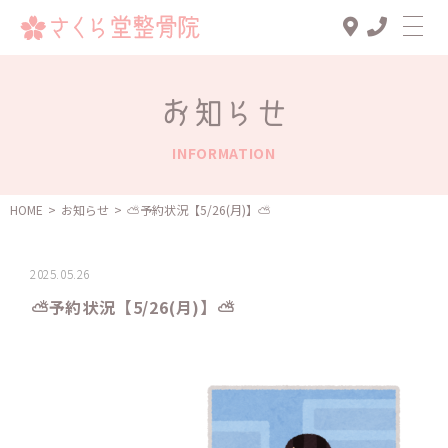
Top
お知らせ
診療メニュー
INFORMATION
交通事故治療
スタッフ一覧
HOME
>
お知らせ
>
️️️⛅️予約状況【5/26(月)】️️️⛅️
患者様の声
2025.05.26
アクセス
️️️⛅️予約状況【5/26(月)】️️️⛅️
お知らせ
ブログ