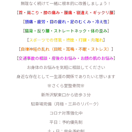
無理なく続けて一緒に根本的に改善しましょう！
【
首・肩こり・膝の痛み・腰痛・寝違え・ギックリ腰
】
【
頭痛・疲労・目の疲れ・足のむくみ・冷え性
】
【
猫背・反り腰・ストレートネック・体の歪み
】
【
スポーツでの怪我・捻挫・打撲・肉離れ
】
【
自律神経の乱れ（目眩・耳鳴・不眠・ストレス）
】
【
交通事故の相談・産後のお悩み・お顔の肌のお悩み
】
お身体のお悩みを気軽に相談してください
身近な存在として一生涯の関係でありたいと想います
🌸さくら堂整骨院🌸
新所沢駅東口から徒歩３分
駐車場完備（月極・三井のリパーク）
コロナ対策強化中
平日：予約優先制
土・日：完全予約制