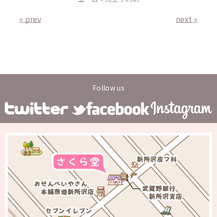
« prev
next »
Follow us