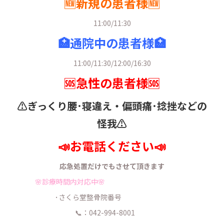
🆕新規の患者様🆕
11:00/11:30
🏥通院中の患者様🏥
11:00/11:30/12:00/16:30
🆘急性の患者様🆘
⚠️ぎっくり腰･寝違え・
偏頭痛･捻挫などの
怪我⚠️
📣お電話ください📣
応急処置だけでもさせて頂きます
🌸診療時間内対応中🌸
･さくら堂整骨院番号
📞：042-994-8001