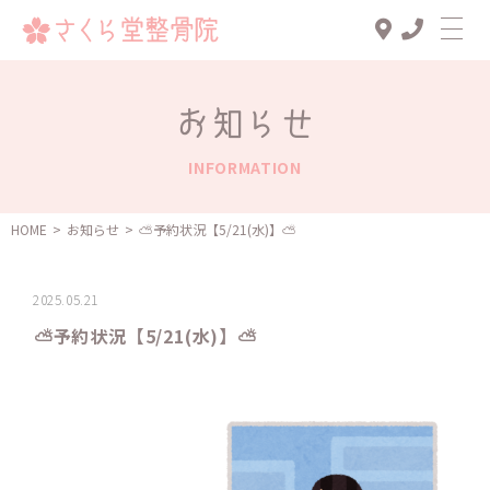
Top
お知らせ
診療メニュー
INFORMATION
交通事故治療
スタッフ一覧
HOME
>
お知らせ
>
️️️⛅️予約状況【5/21(水)】️️️⛅️
患者様の声
2025.05.21
アクセス
️️️⛅️予約状況【5/21(水)】️️️⛅️
お知らせ
ブログ