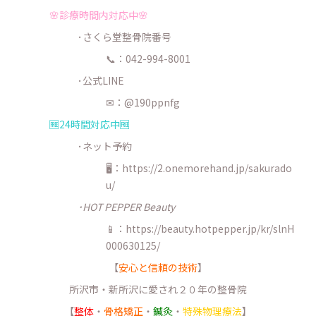
🌸診療時間内対応中🌸
･さくら堂整骨院番号
📞：042-994-8001
･公式LINE
✉：@190ppnfg
🆓24時間対応中🆓
･ネット予約
🖥：https://2.onemorehand.jp/sakurado
u/
･HOT PEPPER Beauty
📱：https://beauty.hotpepper.jp/kr/slnH
000630125/
【
安心と信頼の技術
】
所沢市・新所沢に愛され２０年の整骨院
【
整体
・
骨格矯正
・
鍼灸
・
特殊物理療法
】