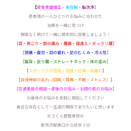
【
産後骨盤矯正
・
美容鍼
・
脳洗浄
】
患者様の一人ひとりのお悩みに合わせた
治療を一緒に見つけ
無理なく続けて一緒に根本的に改善しましょう！
【
首・肩こり・膝の痛み・腰痛・寝違え・ギックリ腰
】
【
頭痛・疲労・目の疲れ・足のむくみ・冷え性
】
【
猫背・反り腰・ストレートネック・体の歪み
】
【
スポーツでの怪我・捻挫・打撲・肉離れ
】
【
自律神経の乱れ（目眩・耳鳴・不眠・ストレス）
】
【
交通事故の相談・産後のお悩み・お顔の肌のお悩み
】
お身体のお悩みを気軽に相談してください
身近な存在として一生涯の関係でありたいと想います
🌸さくら堂整骨院🌸
新所沢駅東口から徒歩３分