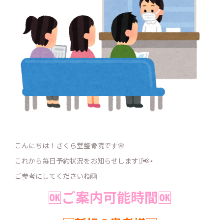
こんにちは！さくら堂整骨院です🌸
これから毎日予約状況をお知らせします⋆͛📢⋆
ご参考にしてくださいね🙆
🆗ご案内可能時間🆗