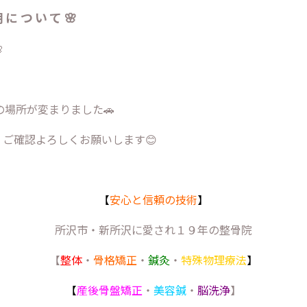
について🌸

の場所が変まりました🚗
ご確認よろしくお願いします😊
【
安心と信頼の技術
】
所沢市・新所沢に愛され１９年の整骨院
【
整体
・
骨格矯正
・
鍼灸
・
特殊物理療法
】
【
産後骨盤矯正
・
美容鍼
・
脳洗浄
】