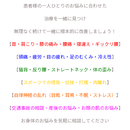
患者様の一人ひとりのお悩みに合わせた
治療を一緒に見つけ
無理なく続けて一緒に根本的に改善しましょう！
【
首・肩こり・膝の痛み・腰痛・寝違え・ギックリ腰
】
【
頭痛・疲労・目の疲れ・足のむくみ・冷え性
】
【
猫背・反り腰・ストレートネック・体の歪み
】
【
スポーツでの怪我・捻挫・打撲・肉離れ
】
【
自律神経の乱れ（目眩・耳鳴・不眠・ストレス）
】
【
交通事故の相談・産後のお悩み・お顔の肌のお悩み
】
お身体のお悩みを気軽に相談してください