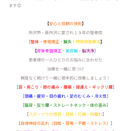
ます😊
【
安心と信頼の技術
】
所沢市・新所沢に愛され１９年の整骨院
【
整体
・
骨格矯正
・
鍼灸
・
特殊物理療法
】
【
産後骨盤矯正
・
美容鍼
・
脳洗浄
】
患者様の一人ひとりのお悩みに合わせた
治療を一緒に見つけ
無理なく続けて一緒に根本的に改善しましょう！
【
首・肩こり・膝の痛み・腰痛・寝違え・ギックリ腰
】
【
頭痛・疲労・目の疲れ・足のむくみ・冷え性
】
【
猫背・反り腰・ストレートネック・体の歪み
】
【
スポーツでの怪我・捻挫・打撲・肉離れ
】
【
自律神経の乱れ（目眩・耳鳴・不眠・ストレス）
】