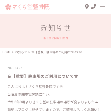
Top
お知らせ
診療メニュー
INFORMATION
交通事故治療
スタッフ一覧
HOME
>
お知らせ
>
🌸【重要】駐車場のご利用について🌸
患者様の声
2025.04.27
アクセス
🌸【重要】駐車場のご利用について🌸
お知らせ
こんにちは！さくら堂整骨院です🌸
ブログ
当院裏の駐車場閉鎖に伴い、
令和6年9月よりさくら堂の駐車場の場所が変まりました🚗
詳細はブログに載せていますので、ご確認よろしくお願いし