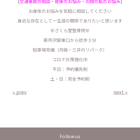
【
交通事故の相談・産後のお悩み・お顔の肌のお悩み
】
お身体のお悩みを気軽に相談してください
身近な存在として一生涯の関係でありたいと想います
🌸さくら堂整骨院🌸
新所沢駅東口から徒歩３分
駐車場完備（月極・三井のリパーク）
コロナ対策強化中
平日：予約優先制
土・日：完全予約制
« prev
next »
Follow us