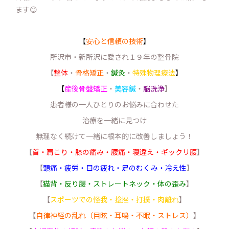
ます😊
【
安心と信頼の技術
】
所沢市・新所沢に愛され１９年の整骨院
【
整体
・
骨格矯正
・
鍼灸
・
特殊物理療法
】
【
産後骨盤矯正
・
美容鍼
・
脳洗浄
】
患者様の一人ひとりのお悩みに合わせた
治療を一緒に見つけ
無理なく続けて一緒に根本的に改善しましょう！
【
首・肩こり・膝の痛み・腰痛・寝違え・ギックリ腰
】
【
頭痛・疲労・目の疲れ・足のむくみ・冷え性
】
【
猫背・反り腰・ストレートネック・体の歪み
】
【
スポーツでの怪我・捻挫・打撲・肉離れ
】
【
自律神経の乱れ（目眩・耳鳴・不眠・ストレス）
】