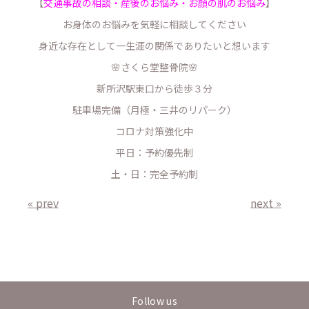
【
交通事故の相談・産後のお悩み・お顔の肌のお悩み
】
お身体のお悩みを気軽に相談してください
身近な存在として一生涯の関係でありたいと想います
🌸さくら堂整骨院🌸
新所沢駅東口から徒歩３分
駐車場完備（月極・三井のリパーク）
コロナ対策強化中
平日：予約優先制
土・日：完全予約制
« prev
next »
Follow us