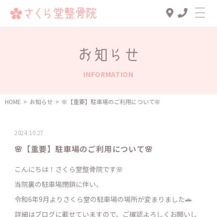
Top
お知らせ
診療メニュー
INFORMATION
交通事故治療
スタッフ一覧
HOME
>
お知らせ
>
🌸【重要】駐車場のご利用について🌸
患者様の声
2024.10.27
アクセス
🌸【重要】駐車場のご利用について🌸
お知らせ
こんにちは！さくら堂整骨院です🌸
ブログ
当院裏の駐車場閉鎖に伴い、
令和6年9月よりさくら堂の駐車場の場所が変まりました🚗
詳細はブログに載せていますので、ご確認よろしくお願いし