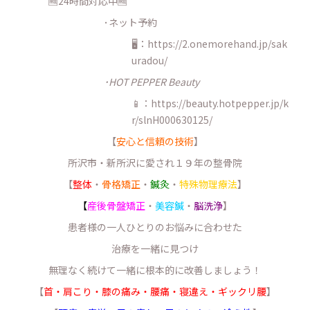
🆓24時間対応中🆓
･ネット予約
🖥：https://2.onemorehand.jp/sak
uradou/
･HOT PEPPER Beauty
📱：https://beauty.hotpepper.jp/k
r/slnH000630125/
【
安心と信頼の技術
】
所沢市・新所沢に愛され１９年の整骨院
【
整体
・
骨格矯正
・
鍼灸
・
特殊物理療法
】
【
産後骨盤矯正
・
美容鍼
・
脳洗浄
】
患者様の一人ひとりのお悩みに合わせた
治療を一緒に見つけ
無理なく続けて一緒に根本的に改善しましょう！
【
首・肩こり・膝の痛み・腰痛・寝違え・ギックリ腰
】