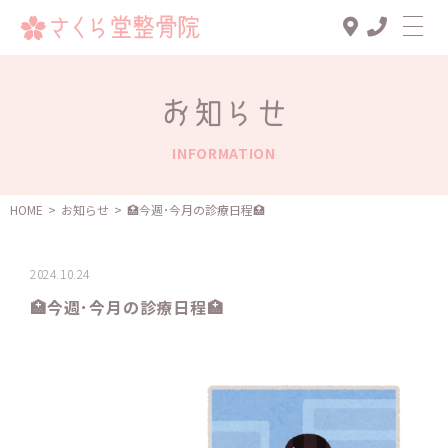
Top
お知らせ
診療メニュー
INFORMATION
交通事故治療
スタッフ一覧
HOME
>
お知らせ
>
🏥今週･今月の診療日程🏥
患者様の声
2024.10.24
アクセス
🏥今週･今月の診療日程🏥
お知らせ
ブログ