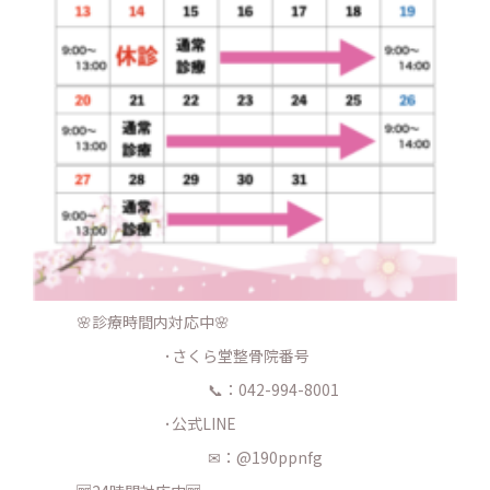
🌸診療時間内対応中🌸
･さくら堂整骨院番号
📞：042-994-8001
･公式LINE
✉：@190ppnfg