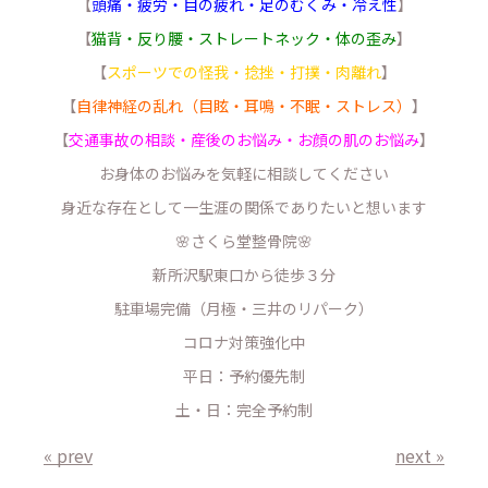
【
頭痛・疲労・目の疲れ・足のむくみ・冷え性
】
【
猫背・反り腰・ストレートネック・体の歪み
】
【
スポーツでの怪我・捻挫・打撲・肉離れ
】
【
自律神経の乱れ（目眩・耳鳴・不眠・ストレス）
】
【
交通事故の相談・産後のお悩み・お顔の肌のお悩み
】
お身体のお悩みを気軽に相談してください
身近な存在として一生涯の関係でありたいと想います
🌸さくら堂整骨院🌸
新所沢駅東口から徒歩３分
駐車場完備（月極・三井のリパーク）
コロナ対策強化中
平日：予約優先制
土・日：完全予約制
« prev
next »