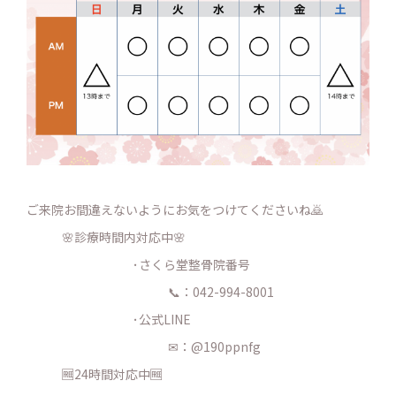
ご来院お間違えないようにお気をつけてくださいね🙇
🌸診療時間内対応中🌸
･さくら堂整骨院番号
📞：042-994-8001
･公式LINE
✉：@190ppnfg
🆓24時間対応中🆓