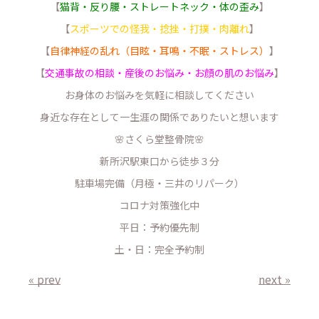
【
猫背・反り腰・ストレートネック・体の歪み
】
【
スポーツでの怪我・捻挫・打撲・肉離れ
】
【
自律神経の乱れ（目眩・耳鳴・不眠・ストレス）
】
【
交通事故の相談・産後のお悩み・お顔の肌のお悩み
】
お身体のお悩みを気軽に相談してください
身近な存在として一生涯の関係でありたいと想います
🌸さくら堂整骨院🌸
新所沢駅東口から徒歩３分
駐車場完備（月極・三井のリパーク）
コロナ対策強化中
平日：予約優先制
土・日：完全予約制
« prev
next »