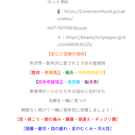
･ネット予約
🖥：https://2.onemorehand.jp/sak
uradou/
･HOT PEPPER Beauty
📱：https://beauty.hotpepper.jp/k
r/slnH000630125/
【
安心と信頼の技術
】
所沢市・新所沢に愛され１９年の整骨院
【
整体
・
骨格矯正
・
鍼灸
・
特殊物理療法
】
【
産後骨盤矯正
・
美容鍼
・
脳洗浄
】
患者様の一人ひとりのお悩みに合わせた
治療を一緒に見つけ
無理なく続けて一緒に根本的に改善しましょう！
【
首・肩こり・膝の痛み・腰痛・寝違え・ギックリ腰
】
【
頭痛・疲労・目の疲れ・足のむくみ・冷え性
】