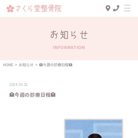
Top
お知らせ
診療メニュー
INFORMATION
交通事故治療
スタッフ一覧
HOME
>
お知らせ
>
🏥今週の診療日程🏥
患者様の声
2024.05.28
アクセス
🏥今週の診療日程🏥
お知らせ
ブログ