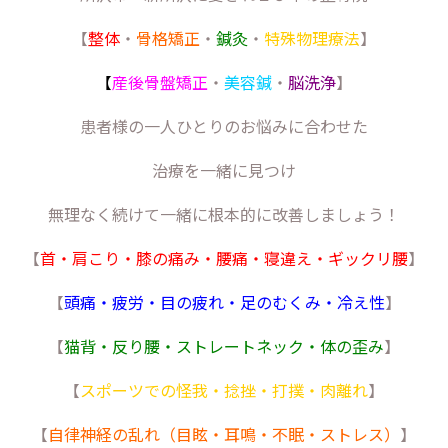
【
整体
・
骨格矯正
・
鍼灸
・
特殊物理療法
】
【
産後骨盤矯正
・
美容鍼
・
脳洗浄
】
患者様の一人ひとりのお悩みに合わせた
治療を一緒に見つけ
無理なく続けて一緒に根本的に改善しましょう！
【
首・肩こり・膝の痛み・腰痛・寝違え・ギックリ腰
】
【
頭痛・疲労・目の疲れ・足のむくみ・冷え性
】
【
猫背・反り腰・ストレートネック・体の歪み
】
【
スポーツでの怪我・捻挫・打撲・肉離れ
】
【
自律神経の乱れ（目眩・耳鳴・不眠・ストレス）
】