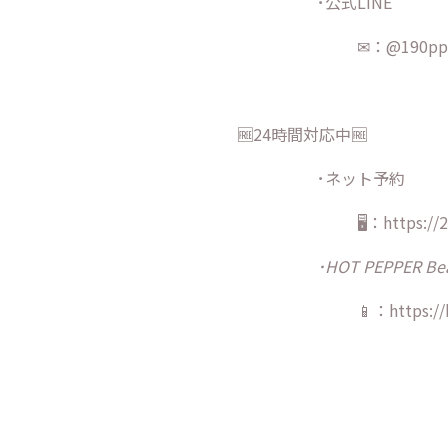
･公式LINE
✉：@190pp
🆓24時間対応中🆓
･ネット予約
🖥：https://
･HOT PEPPER Be
📱：https://