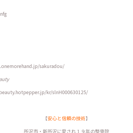
nfg
2.onemorehand.jp/sakuradou/
auty
beauty.hotpepper.jp/kr/slnH000630125/
【
安心と信頼の技術
】
所沢市・新所沢に愛され１９年の整骨院