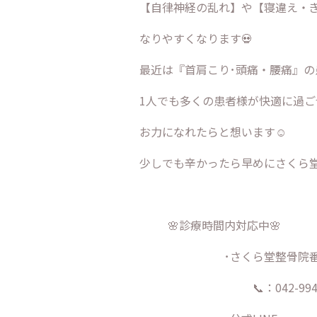
【自律神経の乱れ】や【寝違え・
なりやすくなります💀
最近は『首肩こり･頭痛・腰痛』の
1人でも多くの患者様が快適に過ご
お力になれたらと想います☺
少しでも辛かったら早めにさくら堂
🌸診療時間内対応中🌸
･さくら堂整骨院
📞：042-994