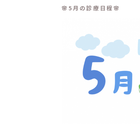
🌸5月の診療日程🌸