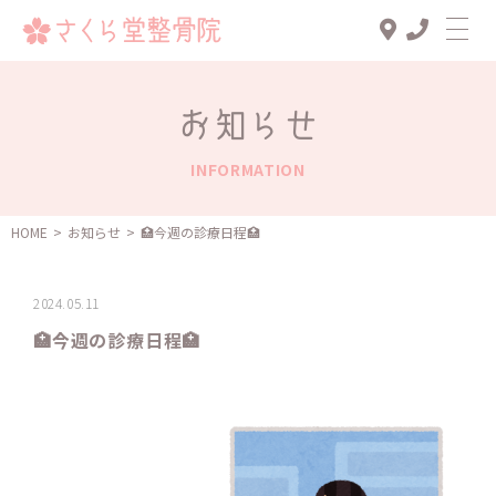
Top
お知らせ
診療メニュー
INFORMATION
交通事故治療
スタッフ一覧
HOME
>
お知らせ
>
🏥今週の診療日程🏥
患者様の声
2024.05.11
アクセス
🏥今週の診療日程🏥
お知らせ
ブログ