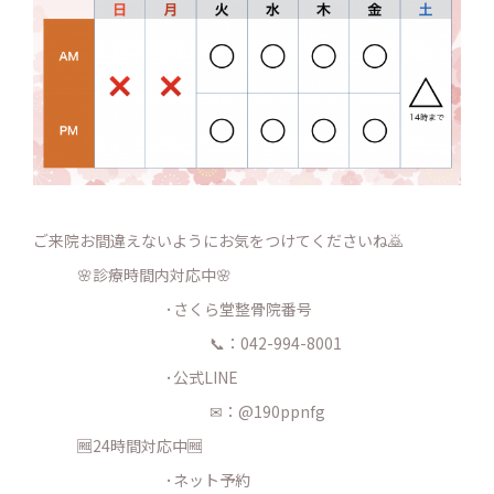
ご来院お間違えないようにお気をつけてくださいね🙇
🌸診療時間内対応中🌸
･さくら堂整骨院番号
📞：042-994-8001
･公式LINE
✉：@190ppnfg
🆓24時間対応中🆓
･ネット予約