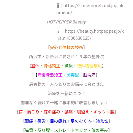
🖥：https://2.onemorehand.jp/sak
uradou/
･HOT PEPPER Beauty
📱：https://beauty.hotpepper.jp/k
r/slnH000630125/
【
安心と信頼の技術
】
所沢市・新所沢に愛され１９年の整骨院
【
整体
・
骨格矯正
・
鍼灸
・
特殊物理療法
】
【
産後骨盤矯正
・
美容鍼
・
脳洗浄
】
患者様の一人ひとりのお悩みに合わせた
治療を一緒に見つけ
無理なく続けて一緒に根本的に改善しましょう！
【
首・肩こり・膝の痛み・腰痛・寝違え・ギックリ腰
】
【
頭痛・疲労・目の疲れ・足のむくみ・冷え性
】
【
猫背・反り腰・ストレートネック・体の歪み
】