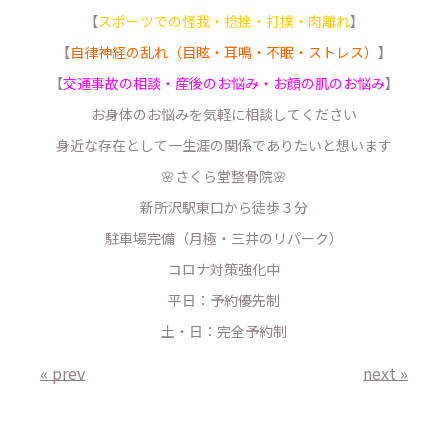
【
スポーツでの怪我・捻挫・打撲・肉離れ
】
【
自律神経の乱れ（目眩・耳鳴・不眠・ストレス）
】
【
交通事故の相談・産後のお悩み・お顔の肌のお悩み
】
お身体のお悩みを気軽に相談してください
身近な存在として一生涯の関係でありたいと想います
🌸さくら堂整骨院🌸
新所沢駅東口から徒歩３分
駐車場完備（月極・三井のリパーク）
コロナ対策強化中
平日：予約優先制
土・日：完全予約制
« prev
next »